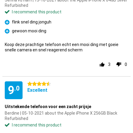
Senna vd ham | 13-10-2021 about the Apple iPhone X 64GB Silver
Refurbished
I recommend this product
flink snel ding jonguh
Pro
gewoon mooi ding
Pro
Koop deze prachtige telefoon echt een mooi ding met goeie
snelle camera en snel reagerend scherm
3
0
4.5 stars
9
.0
Excellent
Uitstekende telefoon voor een zacht prijsje
Berdine | 05-10-2021 about the Apple iPhone X 256GB Black
Refurbished
I recommend this product