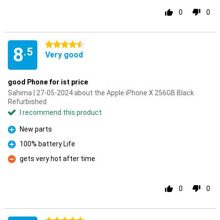
0
0
4.5 stars
8
.5
Very good
good Phone for ist price
Sahima | 27-05-2024 about the Apple iPhone X 256GB Black
Refurbished
I recommend this product
New parts
Pro
100% battery Life
Pro
gets very hot after time
Con
0
0