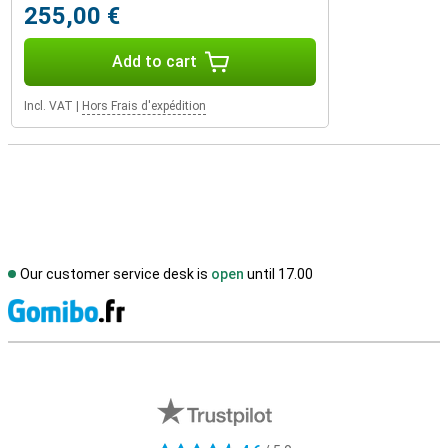
255,00 €
Add to cart
Incl. VAT
|
Hors Frais d'expédition
Our customer service desk is
open
until 17.00
S
External shop reviews