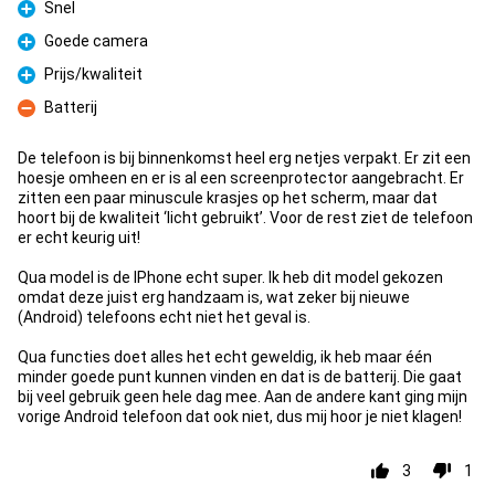
Snel
Pro
Goede camera
Pro
Prijs/kwaliteit
Pro
Batterij
Con
De telefoon is bij binnenkomst heel erg netjes verpakt. Er zit een
hoesje omheen en er is al een screenprotector aangebracht. Er
zitten een paar minuscule krasjes op het scherm, maar dat
hoort bij de kwaliteit ‘licht gebruikt’. Voor de rest ziet de telefoon
er echt keurig uit!
Qua model is de IPhone echt super. Ik heb dit model gekozen
omdat deze juist erg handzaam is, wat zeker bij nieuwe
(Android) telefoons echt niet het geval is.
Qua functies doet alles het echt geweldig, ik heb maar één
minder goede punt kunnen vinden en dat is de batterij. Die gaat
bij veel gebruik geen hele dag mee. Aan de andere kant ging mijn
vorige Android telefoon dat ook niet, dus mij hoor je niet klagen!
3
1