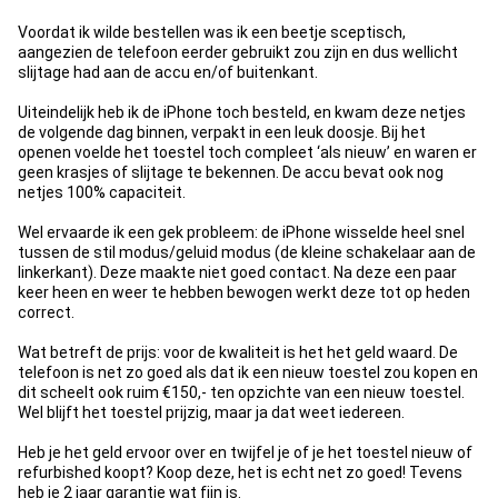
Voordat ik wilde bestellen was ik een beetje sceptisch,
aangezien de telefoon eerder gebruikt zou zijn en dus wellicht
slijtage had aan de accu en/of buitenkant.
Uiteindelijk heb ik de iPhone toch besteld, en kwam deze netjes
de volgende dag binnen, verpakt in een leuk doosje. Bij het
openen voelde het toestel toch compleet ‘als nieuw’ en waren er
geen krasjes of slijtage te bekennen. De accu bevat ook nog
netjes 100% capaciteit.
Wel ervaarde ik een gek probleem: de iPhone wisselde heel snel
tussen de stil modus/geluid modus (de kleine schakelaar aan de
linkerkant). Deze maakte niet goed contact. Na deze een paar
keer heen en weer te hebben bewogen werkt deze tot op heden
correct.
Wat betreft de prijs: voor de kwaliteit is het het geld waard. De
telefoon is net zo goed als dat ik een nieuw toestel zou kopen en
dit scheelt ook ruim €150,- ten opzichte van een nieuw toestel.
Wel blijft het toestel prijzig, maar ja dat weet iedereen.
Heb je het geld ervoor over en twijfel je of je het toestel nieuw of
refurbished koopt? Koop deze, het is echt net zo goed! Tevens
heb je 2 jaar garantie wat fijn is.