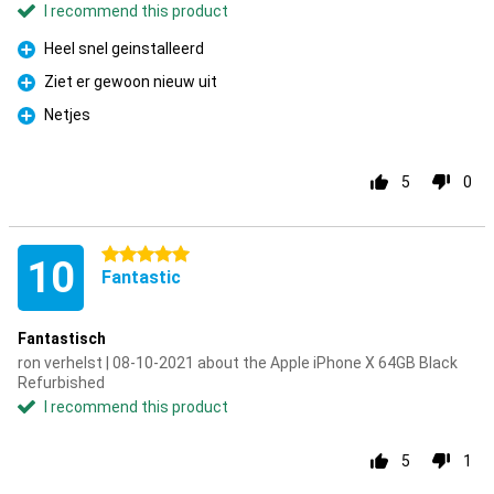
I recommend this product
Heel snel geinstalleerd
Pro
Ziet er gewoon nieuw uit
Pro
Netjes
Pro
5
0
5 stars
10
Fantastic
Fantastisch
ron verhelst | 08-10-2021 about the Apple iPhone X 64GB Black
Refurbished
I recommend this product
5
1