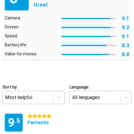
Great
9.1
Camera:
9.2
Screen:
9.1
Speed:
8.3
Battery life:
8.8
Value for money:
Sort by:
Language:
Most helpful
All languages
5 stars
9
.5
Fantastic