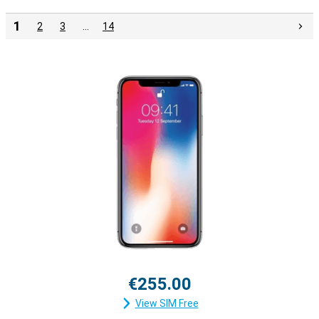
1
2
3
…
14
€255.00
View SIM Free