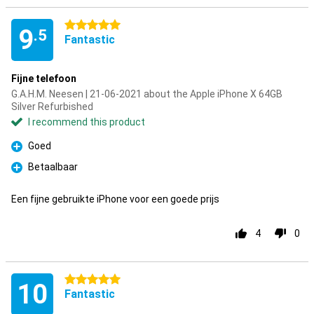
5 stars
9
.5
Fantastic
Fijne telefoon
G.A.H.M. Neesen | 21-06-2021 about the Apple iPhone X 64GB
Silver Refurbished
I recommend this product
Goed
Pro
Betaalbaar
Pro
Een fijne gebruikte iPhone voor een goede prijs
4
0
5 stars
10
Fantastic