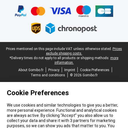
Certificates, payment methods, delivery service partners
Legal footer
Prices mentioned on this page include VAT unless otherwise stated.
Prices
exclude shipping costs.
*Delivery times do not apply to all products or shipping methods:
more
information.
About Gomibo.fr
Privacy
Imprint
Cookie Preferences
Terms and conditions
© 2026 Gomibo.fr
Cookie Preferences
We use cookies and similar technologies to give you a better,
more personal experience. Functional and analytical cookies
are always active. By clicking “Accept” you also allow us to
collect your data and share it with 3 partners for marketing
purposes, so we can show you ads that matter to you. You