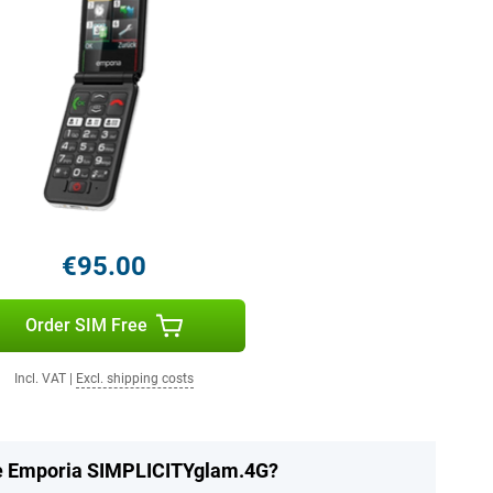
€95.00
Order SIM Free
Incl. VAT
|
Excl. shipping costs
the Emporia SIMPLICITYglam.4G?