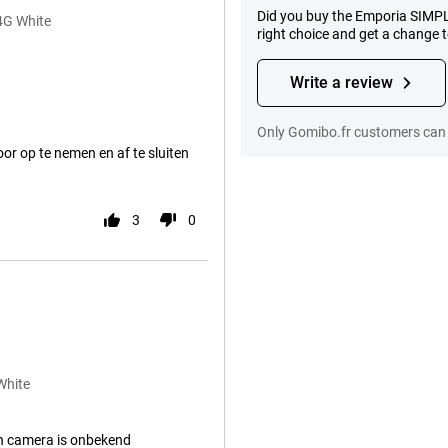
Did you buy the Emporia SIMP
4G White
right choice and get a change 
Write a review
Only Gomibo.fr customers can 
or op te nemen en af te sluiten
3
0
White
n camera is onbekend