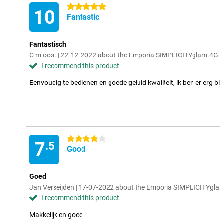
5 stars
10
Fantastic
Fantastisch
C m oost | 22-12-2022 about the Emporia SIMPLICITYglam.4G
I recommend this product
Eenvoudig te bedienen en goede geluid kwaliteit, ik ben er erg bli
4 stars
7
.5
Good
Goed
Jan Verseijden | 17-07-2022 about the Emporia SIMPLICITYgl
I recommend this product
Makkelijk en goed