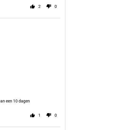
2
0
 van een 10 dagen
1
0