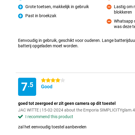
Pro
Con
Grote toetsen, makkelijk in gebruik
Lastig om 
Pro
blokkeren
Con
Past in broekzak
Pro
Whatsapp n
was deze te
Con
Eenvoudig in gebruik, geschikt voor ouderen. Lange batterijduur
batterij opgeladen moet worden.
4 stars
7
.5
Good
goed tot zeergoed er zit geen camera op dit toestel
JAC WITTE | 15-02-2024 about the Emporia SIMPLICITYglam.
I recommend this product
zal het eenvoudig toestel aanbevelen