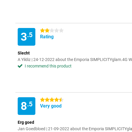
2 stars
3
.5
Rating
Slecht
A Yildiz | 24-12-2022 about the Emporia SIMPLICITYglam.4G W
I recommend this product
4.5 stars
8
.5
Very good
Erg goed
Jan Goedbloed | 21-09-2022 about the Emporia SIMPLICITYgl