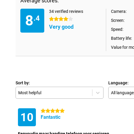
Average scores:
34 verified reviews
Camera:
8
.4
4 stars
Screen:
Very good
Speed:
Battery life:
Value for m
Sort by:
Language:
Most helpful
All language
5 stars
10
Fantastic
Eenvoudig maar handige telefoon voor senioren