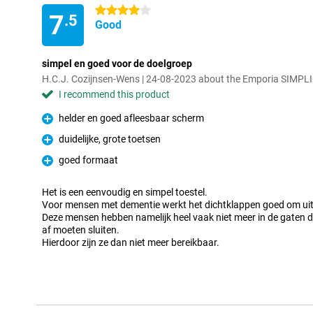
4 stars
7
.5
Good
simpel en goed voor de doelgroep
H.C.J. Cozijnsen-Wens | 24-08-2023 about the Emporia SIMPL
I recommend this product
helder en goed afleesbaar scherm
Pro
duidelijke, grote toetsen
Pro
goed formaat
Pro
Het is een eenvoudig en simpel toestel.
Voor mensen met dementie werkt het dichtklappen goed om uit
Deze mensen hebben namelijk heel vaak niet meer in de gaten 
af moeten sluiten.
Hierdoor zijn ze dan niet meer bereikbaar.