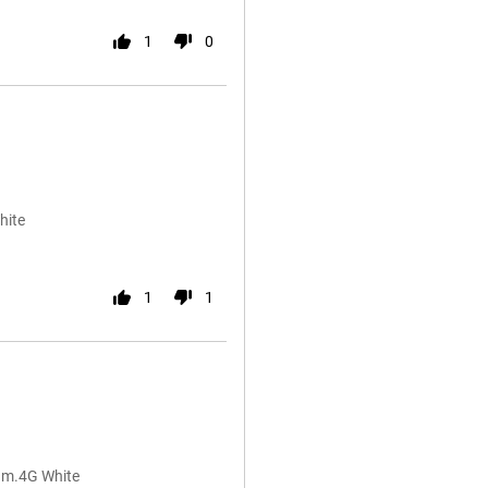
1
0
hite
1
1
am.4G White