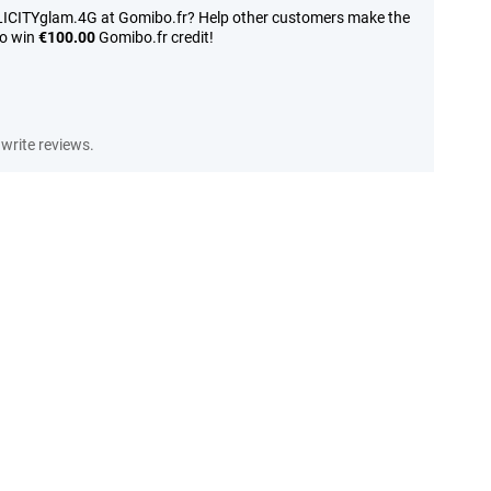
LICITYglam.4G at Gomibo.fr? Help other customers make the
to win
€100.00
Gomibo.fr credit!
write reviews.