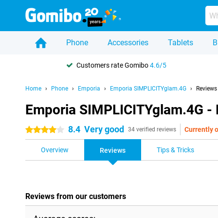
Phone
Accessories
Tablets
B
Customers rate Gomibo
4.6/5
Home
Phone
Emporia
Emporia SIMPLICITYglam.4G
Reviews
Emporia SIMPLICITYglam.4G - 
8.4
Very good
Currently o
4 stars
34 verified reviews
Overview
Tips & Tricks
Reviews
Reviews from our customers