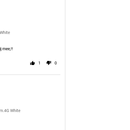
 White
j mee,!!
1
0
am.4G White