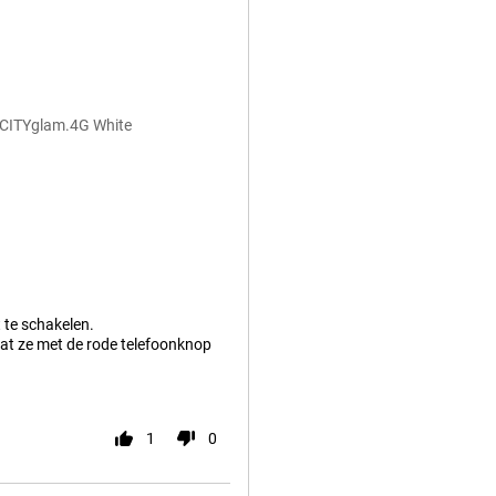
ICITYglam.4G White
 te schakelen.
dat ze met de rode telefoonknop
1
0