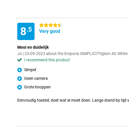
4.5 stars
8
.5
Very good
Mooi en duidelijk
Jo | 23-09-2023 about the Emporia SIMPLICITYglam.4G White
I recommend this product
Simpel
Pro
Geen camera
Pro
Grote knoppen
Pro
Eenvoudig toestel, doet wat ie moet doen. Lange stand-by tijd