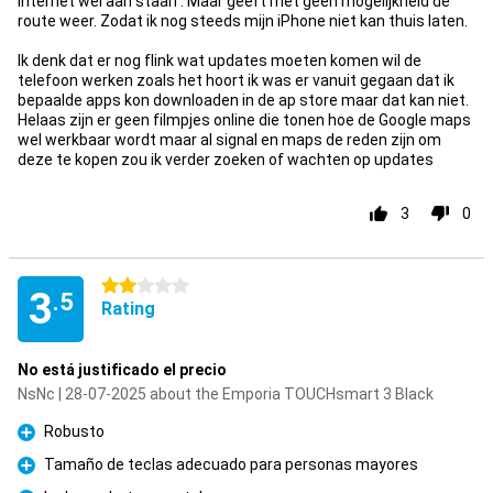
internet wel aan staan . Maar geeft met geen mogelijkheid de
route weer. Zodat ik nog steeds mijn iPhone niet kan thuis laten.
Ik denk dat er nog flink wat updates moeten komen wil de
telefoon werken zoals het hoort ik was er vanuit gegaan dat ik
bepaalde apps kon downloaden in de ap store maar dat kan niet.
Helaas zijn er geen filmpjes online die tonen hoe de Google maps
wel werkbaar wordt maar al signal en maps de reden zijn om
deze te kopen zou ik verder zoeken of wachten op updates
3
0
2 stars
3
.5
Rating
No está justificado el precio
NsNc | 28-07-2025 about the Emporia TOUCHsmart 3 Black
Robusto
Pro
Tamaño de teclas adecuado para personas mayores
Pro