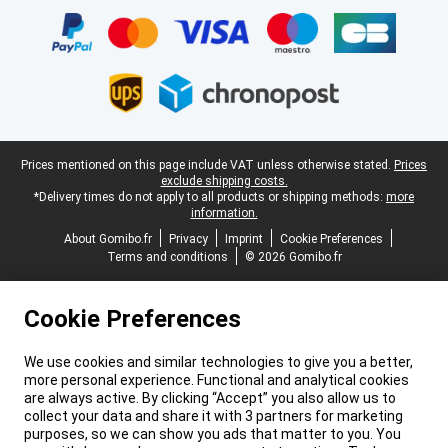
Legal footer
Prices mentioned on this page include VAT unless otherwise stated.
Prices
exclude shipping costs.
*Delivery times do not apply to all products or shipping methods:
more
information.
About Gomibo.fr
Privacy
Imprint
Cookie Preferences
Terms and conditions
© 2026 Gomibo.fr
Cookie Preferences
We use cookies and similar technologies to give you a better,
more personal experience. Functional and analytical cookies
are always active. By clicking “Accept” you also allow us to
collect your data and share it with 3 partners for marketing
purposes, so we can show you ads that matter to you. You