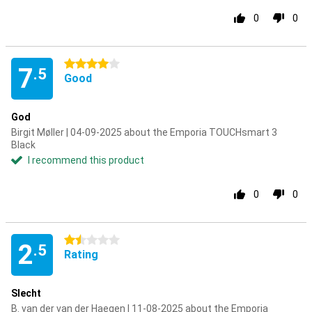
0
0
4 stars
7
.5
Good
God
Birgit Møller | 04-09-2025 about the Emporia TOUCHsmart 3
Black
I recommend this product
0
0
1.5 stars
2
.5
Rating
Slecht
B. van der van der Haegen | 11-08-2025 about the Emporia