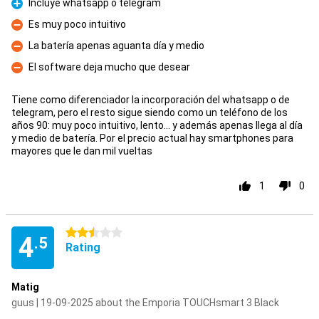
Incluye whatsapp o telegram
Pro
Es muy poco intuitivo
Con
La batería apenas aguanta día y medio
Con
El software deja mucho que desear
Con
Tiene como diferenciador la incorporación del whatsapp o de
telegram, pero el resto sigue siendo como un teléfono de los
años 90: muy poco intuitivo, lento... y además apenas llega al día
y medio de batería. Por el precio actual hay smartphones para
mayores que le dan mil vueltas
1
0
2.5 stars
4
.5
Rating
Matig
guus | 19-09-2025 about the Emporia TOUCHsmart 3 Black