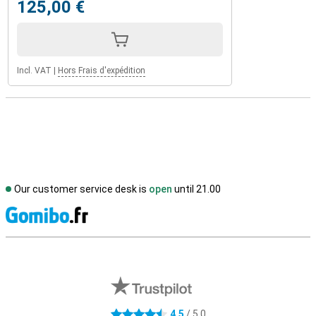
125,00 €
Incl. VAT
|
Hors Frais d'expédition
Our customer service desk is
open
until 21.00
S
External shop reviews
4.5
/ 5.0
4.5 stars