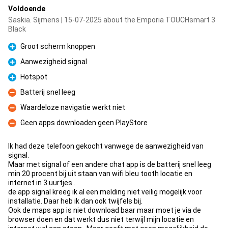
Voldoende
Saskia. Sijmens | 15-07-2025 about the Emporia TOUCHsmart 3
Black
Groot scherm knoppen
Pro
Aanwezigheid signal
Pro
Hotspot
Pro
Batterij snel leeg
Con
Waardeloze navigatie werkt niet
Con
Geen apps downloaden geen PlayStore
Con
Ik had deze telefoon gekocht vanwege de aanwezigheid van
signal.
Maar met signal of een andere chat app is de batterij snel leeg
min 20 procent bij uit staan van wifi bleu tooth locatie en
internet in 3 uurtjes .
de app signal kreeg ik al een melding niet veilig mogelijk voor
installatie. Daar heb ik dan ook twijfels bij.
Ook de maps app is niet download baar maar moet je via de
browser doen en dat werkt dus niet terwijl mijn locatie en