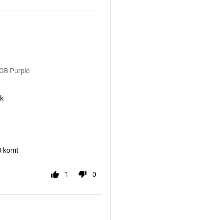
6GB Purple
jk
0 komt
1
0