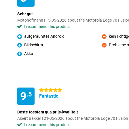
Sehr gut
Motohofmann | 15-05-2026 about the Motorola Edge 70 Fusi
I recommend this product
aufgeräumtes Android
kein richti
Pro
Con
Bildschirm
Probleme m
Pro
Con
Akku
Pro
5 stars
9
.5
Fantastic
Beste toestem qua prijs-kwaliteit
Albert Bakker | 21-05-2026 about the Motorola Edge 70 Fusi
I recommend this product