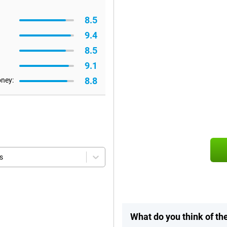
8.5
9.4
8.5
9.1
8.8
oney:
s
What do you think of t