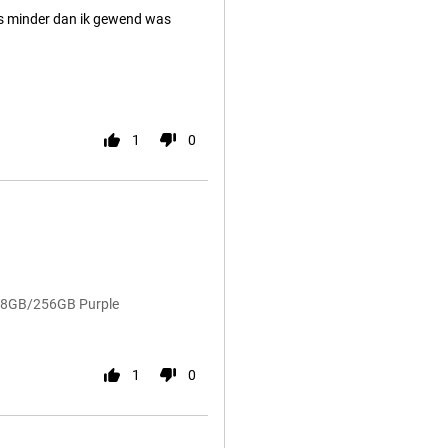
s minder dan ik gewend was
1
0
n 8GB/256GB Purple
1
0