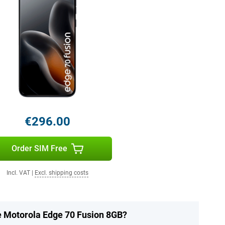
€296.00
Order SIM Free
Incl. VAT
|
Excl. shipping costs
he Motorola Edge 70 Fusion 8GB?