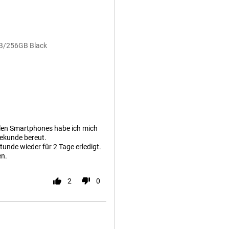
8GB/256GB Black
len Smartphones habe ich mich
Sekunde bereut.
tunde wieder für 2 Tage erledigt.
en.
2
0