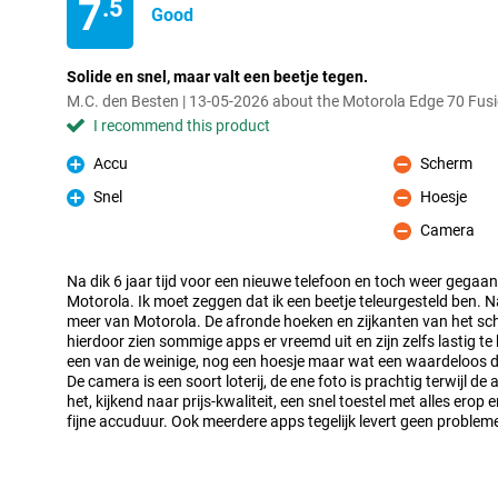
7
.5
Good
Solide en snel, maar valt een beetje tegen.
M.C. den Besten | 13-05-2026 about the Motorola Edge 70 Fu
I recommend this product
Accu
Scherm
Pro
Con
Snel
Hoesje
Pro
Con
Camera
Con
Na dik 6 jaar tijd voor een nieuwe telefoon en toch weer gegaan
Motorola. Ik moet zeggen dat ik een beetje teleurgesteld ben. N
meer van Motorola. De afronde hoeken en zijkanten van het s
hierdoor zien sommige apps er vreemd uit en zijn zelfs lastig te 
een van de weinige, nog een hoesje maar wat een waardeloos di
De camera is een soort loterij, de ene foto is prachtig terwijl de 
het, kijkend naar prijs-kwaliteit, een snel toestel met alles ero
fijne accuduur. Ook meerdere apps tegelijk levert geen problem