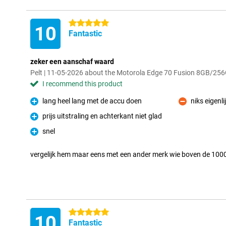
5 stars
10
Fantastic
zeker een aanschaf waard
Pelt | 11-05-2026 about the Motorola Edge 70 Fusion 8GB/25
I recommend this product
lang heel lang met de accu doen
niks eigenli
Pro
Con
prijs uitstraling en achterkant niet glad
Pro
snel
Pro
vergelijk hem maar eens met een ander merk wie boven de 100
5 stars
10
Fantastic