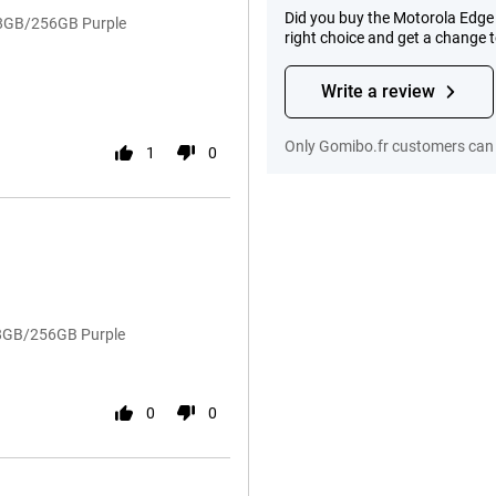
Did you buy the Motorola Edge
n 8GB/256GB Purple
right choice and get a change 
Write a review
Only Gomibo.fr customers can 
1
0
n 8GB/256GB Purple
0
0