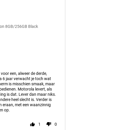
sion 8GB/256GB Black
 voor een, alweer de derde,
a 6 jaar verwacht je toch wat
cherm is misschien smaak, maar
bedienen. Motorola levert, als
ng is dat. Lever dan maar niks.
andere heel slecht is. Verder is
p en eraan, met een waanzinnig
en op.
1
0