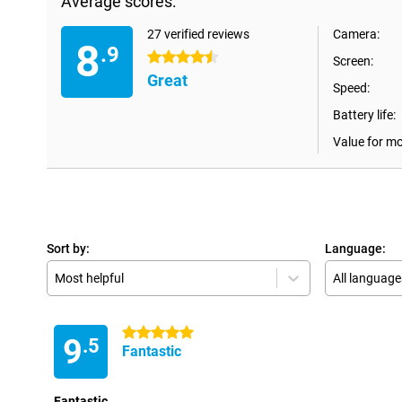
Average scores:
27 verified reviews
Camera:
8
.9
4.5 stars
Screen:
Great
Speed:
Battery life:
Value for m
Sort by:
Language:
Most helpful
All language
5 stars
9
.5
Fantastic
Fantastic