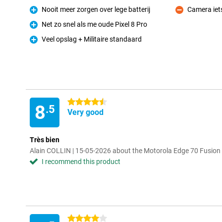
Nooit meer zorgen over lege batterij
Camera iet
Pro
Con
Net zo snel als me oude Pixel 8 Pro
Pro
Veel opslag + Militaire standaard
Pro
4.5 stars
8
.5
Very good
Très bien
Alain COLLIN | 15-05-2026 about the Motorola Edge 70 Fusio
I recommend this product
4 stars