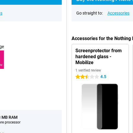
ns
Go straight to:
Accessories
Accessories for the Nothing
ge
Screenprotector from
hardened glass -
Mobilize
RE
1 verified review
4.5
2.5 stars
8 MB RAM
ore processor