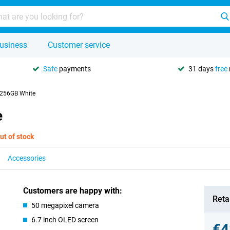
usiness
Customer service
Safe
payments
31 days
free
 256GB White
e
ut of stock
Accessories
Customers are happy with:
Retai
50 megapixel camera
6.7 inch OLED screen
€4