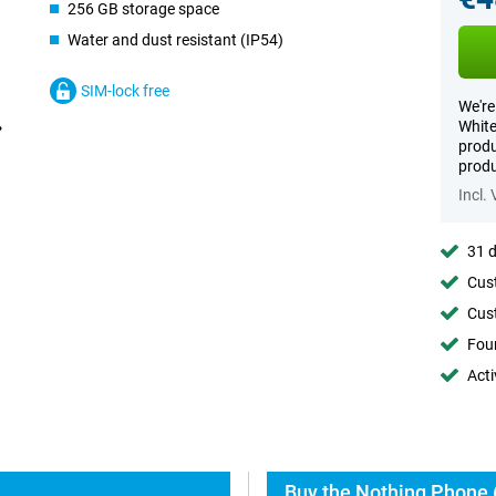
256 GB storage space
Water and dust resistant (IP54)
SIM-lock free
We're
White
produ
produ
Incl.
31 d
Cust
Cust
Foun
Acti
Buy the Nothing Phone (