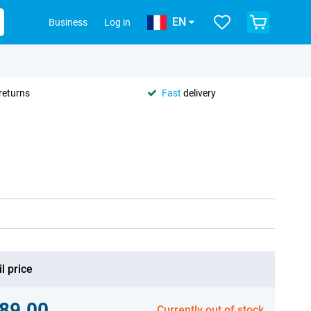
EN
Business
Log in
returns
Fast
delivery
l price
89.00
Currently out of stock