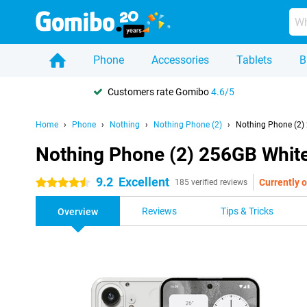
Phone
Accessories
Tablets
B
Customers rate Gomibo
4.6/5
Home
Phone
Nothing
Nothing Phone (2)
Nothing Phone (2)
Nothing Phone (2) 256GB Whit
9.2
Excellent
Currently o
4.5 stars
185 verified reviews
Reviews
Tips & Tricks
Overview