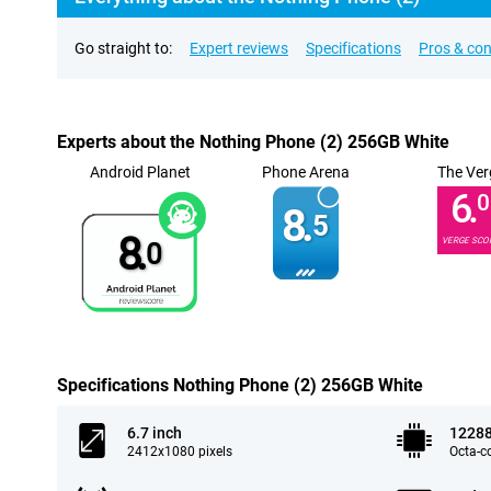
Go straight to:
Expert reviews
Specifications
Pros & co
Experts about the Nothing Phone (2) 256GB White
Android Planet
Phone Arena
The Ver
6.
0
8.
5
8.
VERGE SCO
0
Specifications Nothing Phone (2) 256GB White
6.7 inch
1228
2412x1080 pixels
Octa-c