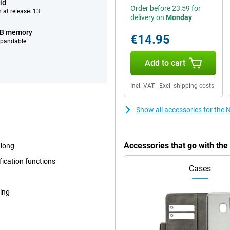
id
Order before 23:59 for
 at release: 13
delivery on
Monday
GB memory
€14.95
xpandable
Add to cart
Incl. VAT
|
Excl. shipping costs
Show all accessories for the
Accessories that go with th
 long
fication functions
Cases
fing