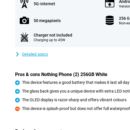
Andro
5G-internet
Version
256 
50 megapixels
Non-e
Charger not included
Charging up to 45W
Detailed specs
Pros & cons Nothing Phone (2) 256GB White
This device features a good battery that makes it last all day
Pro
The glass back gives you a unique device with extra LED noti
Pro
The OLED display is razor-sharp and offers vibrant colours
Pro
This device is splash-proof but does not offer full waterproo
Con