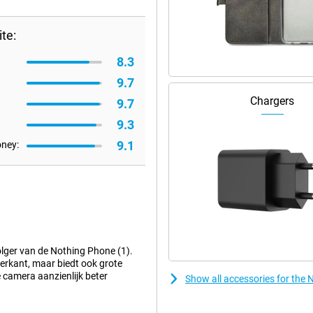
te:
8.3
9.7
Chargers
9.7
9.3
9.1
oney:
olger van de Nothing Phone (1).
terkant, maar biedt ook grote
ie camera aanzienlijk beter
Show all accessories for the