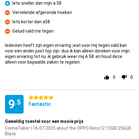
Iets sneller dan mijn a 58
Pro
Vervelende afgeronde hoeken
Con
Iets korter dan a58
Con
Geluid vald me tegen
Con
Iedereen heeft zijn eigen ervaring ,wat voor mij tegen vald kan
voor een ander juist top zijn .dus ik kan alleen doreken voor mijn
eigen ervaring tot nu .ik gebruik weer mij A 58 .en houd deze
alleen voor bepaalde zaken te regelen .
0
0
5 stars
9
.5
Fantastic
Geweldig toestel voor een mooie prijs
Corina Faber | 18-07-2025 about the OPPO Reno12 12GB/256GB
Black