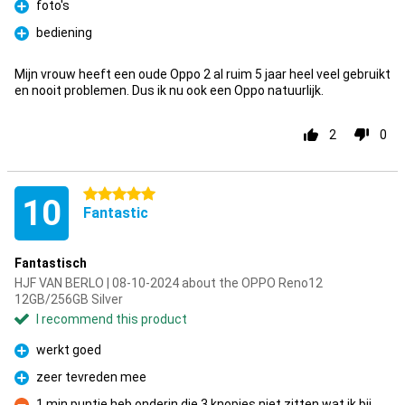
foto's
Pro
bediening
Pro
Mijn vrouw heeft een oude Oppo 2 al ruim 5 jaar heel veel gebruikt
en nooit problemen. Dus ik nu ook een Oppo natuurlijk.
2
0
5 stars
10
Fantastic
Fantastisch
HJF VAN BERLO | 08-10-2024 about the OPPO Reno12
12GB/256GB Silver
I recommend this product
werkt goed
Pro
zeer tevreden mee
Pro
1 min puntje heb onderin die 3 knopjes niet zitten wat ik bij