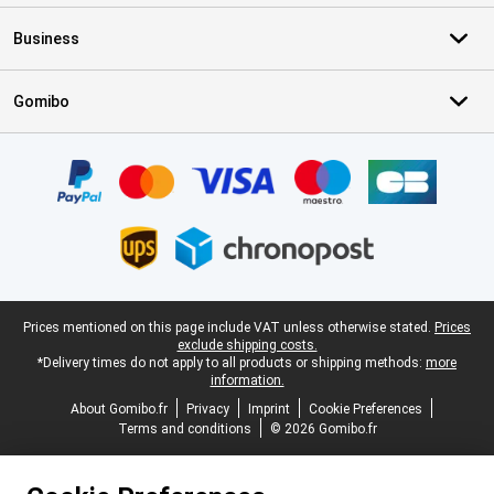
Business
Gomibo
Certificates, payment methods, delivery service partners
Legal footer
Prices mentioned on this page include VAT unless otherwise stated.
Prices
exclude shipping costs.
*Delivery times do not apply to all products or shipping methods:
more
information.
About Gomibo.fr
Privacy
Imprint
Cookie Preferences
Terms and conditions
© 2026 Gomibo.fr