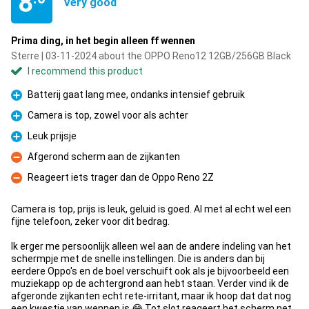
8
Very good
Prima ding, in het begin alleen ff wennen
Sterre | 03-11-2024 about the OPPO Reno12 12GB/256GB Black
I recommend this product
Batterij gaat lang mee, ondanks intensief gebruik
Pro
Camera is top, zowel voor als achter
Pro
Leuk prijsje
Pro
Afgerond scherm aan de zijkanten
Con
Reageert iets trager dan de Oppo Reno 2Z
Con
Camera is top, prijs is leuk, geluid is goed. Al met al echt wel een
fijne telefoon, zeker voor dit bedrag.
Ik erger me persoonlijk alleen wel aan de andere indeling van het
schermpje met de snelle instellingen. Die is anders dan bij
eerdere Oppo's en de boel verschuift ook als je bijvoorbeeld een
muziekapp op de achtergrond aan hebt staan. Verder vind ik de
afgeronde zijkanten echt rete-irritant, maar ik hoop dat dat nog
een kwestie van wennen is 😂 Tot slot reageert het scherm net