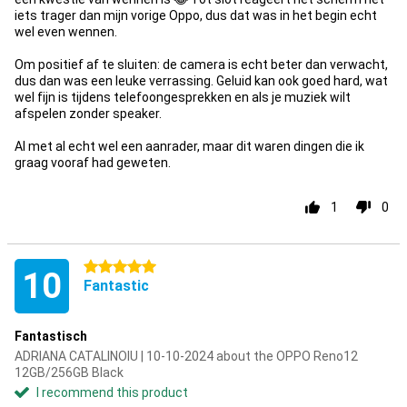
iets trager dan mijn vorige Oppo, dus dat was in het begin echt
wel even wennen.
Om positief af te sluiten: de camera is echt beter dan verwacht,
dus dan was een leuke verrassing. Geluid kan ook goed hard, wat
wel fijn is tijdens telefoongesprekken en als je muziek wilt
afspelen zonder speaker.
Al met al echt wel een aanrader, maar dit waren dingen die ik
graag vooraf had geweten.
1
0
5 stars
10
Fantastic
Fantastisch
ADRIANA CATALINOIU | 10-10-2024 about the OPPO Reno12
12GB/256GB Black
I recommend this product