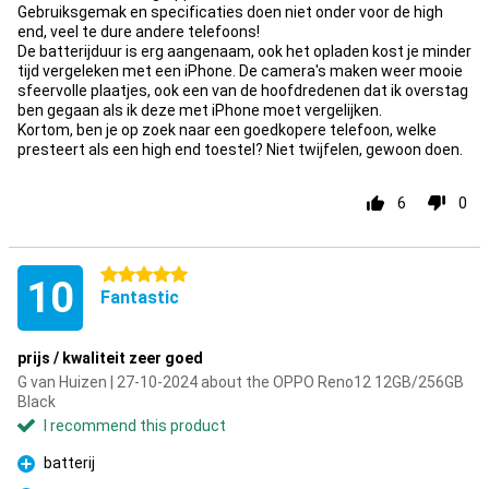
Gebruiksgemak en specificaties doen niet onder voor de high
end, veel te dure andere telefoons!
De batterijduur is erg aangenaam, ook het opladen kost je minder
tijd vergeleken met een iPhone. De camera's maken weer mooie
sfeervolle plaatjes, ook een van de hoofdredenen dat ik overstag
ben gegaan als ik deze met iPhone moet vergelijken.
Kortom, ben je op zoek naar een goedkopere telefoon, welke
presteert als een high end toestel? Niet twijfelen, gewoon doen.
6
0
5 stars
10
Fantastic
prijs / kwaliteit zeer goed
G van Huizen | 27-10-2024 about the OPPO Reno12 12GB/256GB
Black
I recommend this product
batterij
Pro