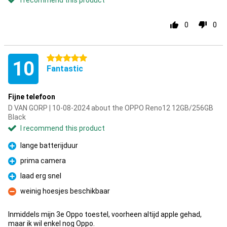
I recommend this product
0
0
5 stars
10
Fantastic
Fijne telefoon
D VAN GORP | 10-08-2024 about the OPPO Reno12 12GB/256GB
Black
I recommend this product
lange batterijduur
Pro
prima camera
Pro
laad erg snel
Pro
weinig hoesjes beschikbaar
Con
Inmiddels mijn 3e Oppo toestel, voorheen altijd apple gehad,
maar ik wil enkel nog Oppo.