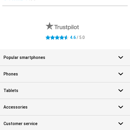
S
External shop reviews
4.6
/ 5.0
4.6 stars
Popular smartphones
Phones
Tablets
Accessories
Customer service