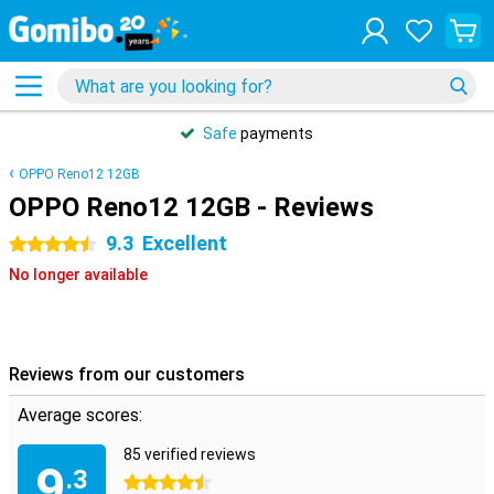
Safe
payments
OPPO Reno12 12GB
OPPO Reno12 12GB - Reviews
9.3
Excellent
4.5 stars
No longer available
Reviews from our customers
Average scores:
85 verified reviews
9
.3
4.5 stars