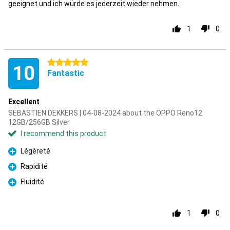
geeignet und ich würde es jederzeit wieder nehmen.
1
0
5 stars
10
Fantastic
Excellent
SEBASTIEN DEKKERS | 04-08-2024 about the OPPO Reno12
12GB/256GB Silver
I recommend this product
Légèreté
Pro
Rapidité
Pro
Fluidité
Pro
1
0