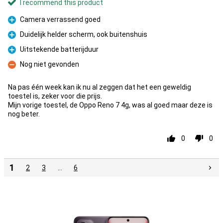
I recommend this product
Camera verrassend goed
Pro
Duidelijk helder scherm, ook buitenshuis
Pro
Uitstekende batterijduur
Pro
Nog niet gevonden
Con
Na pas één week kan ik nu al zeggen dat het een geweldig
toestel is, zeker voor die prijs.
Mijn vorige toestel, de Oppo Reno 7 4g, was al goed maar deze is
nog beter.
0
0
1
2
3
…
6