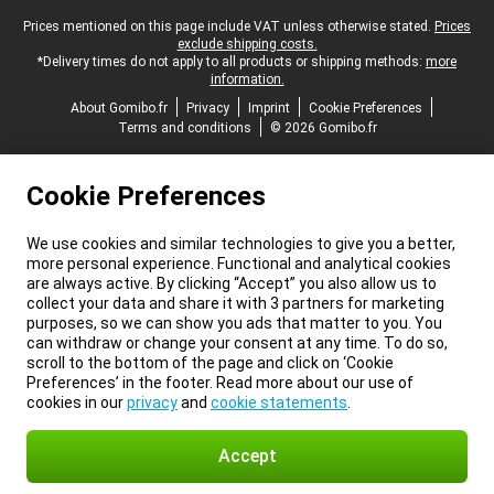
Legal footer
Prices mentioned on this page include VAT unless otherwise stated.
Prices
exclude shipping costs.
*Delivery times do not apply to all products or shipping methods:
more
information.
About Gomibo.fr
Privacy
Imprint
Cookie Preferences
Terms and conditions
© 2026 Gomibo.fr
Cookie Preferences
We use cookies and similar technologies to give you a better,
more personal experience. Functional and analytical cookies
are always active. By clicking “Accept” you also allow us to
collect your data and share it with 3 partners for marketing
purposes, so we can show you ads that matter to you. You
can withdraw or change your consent at any time. To do so,
scroll to the bottom of the page and click on ‘Cookie
Preferences’ in the footer. Read more about our use of
cookies in our
privacy
and
cookie statements
.
Accept