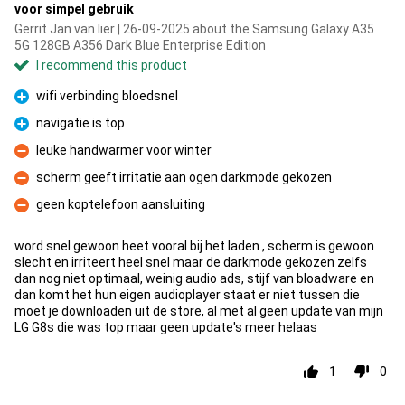
voor simpel gebruik
Gerrit Jan van lier | 26-09-2025 about the Samsung Galaxy A35
5G 128GB A356 Dark Blue Enterprise Edition
I recommend this product
wifi verbinding bloedsnel
Pro
navigatie is top
Pro
leuke handwarmer voor winter
Con
scherm geeft irritatie aan ogen darkmode gekozen
Con
geen koptelefoon aansluiting
Con
word snel gewoon heet vooral bij het laden , scherm is gewoon
slecht en irriteert heel snel maar de darkmode gekozen zelfs
dan nog niet optimaal, weinig audio ads, stijf van bloadware en
dan komt het hun eigen audioplayer staat er niet tussen die
moet je downloaden uit de store, al met al geen update van mijn
LG G8s die was top maar geen update's meer helaas
1
0