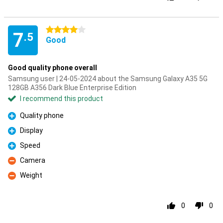
4 stars
7
.5
Good
Good quality phone overall
Samsung user | 24-05-2024 about the Samsung Galaxy A35 5G
128GB A356 Dark Blue Enterprise Edition
I recommend this product
Quality phone
Pro
Display
Pro
Speed
Pro
Camera
Con
Weight
Con
0
0