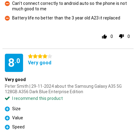
Can't connect correctly to android auto so the phone is not
much good to me
Con
Battery life no better than the 3 year old A23 it replaced
Con
0
0
4 stars
8
.0
Very good
Very good
Peter Smith | 29-11-2024 about the Samsung Galaxy A35 5G
128GB A356 Dark Blue Enterprise Edition
I recommend this product
Size
Pro
Value
Pro
Speed
Pro