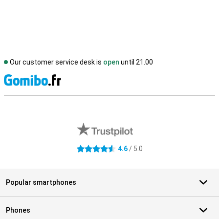
Our customer service desk is
open
until 21.00
S
External shop reviews
4.6
/ 5.0
4.6 stars
Popular smartphones
Phones