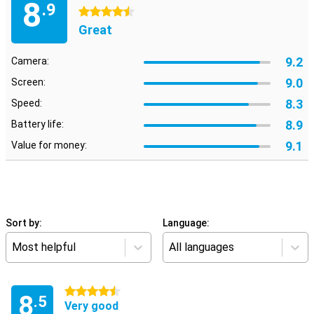
8
.9
4.5 stars
Great
9.2
Camera:
9.0
Screen:
8.3
Speed:
8.9
Battery life:
9.1
Value for money:
Sort by:
Language:
Most helpful
All languages
4.5 stars
8
.5
Very good