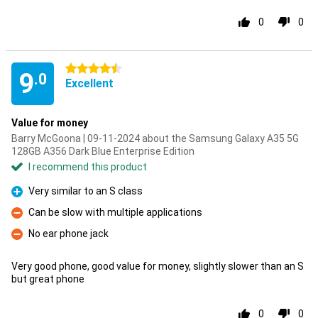
0
0
4.5 stars
9
.0
Excellent
Value for money
Barry McGoona | 09-11-2024 about the Samsung Galaxy A35 5G
128GB A356 Dark Blue Enterprise Edition
I recommend this product
Very similar to an S class
Pro
Can be slow with multiple applications
Con
No ear phone jack
Con
Very good phone, good value for money, slightly slower than an S
but great phone
0
0