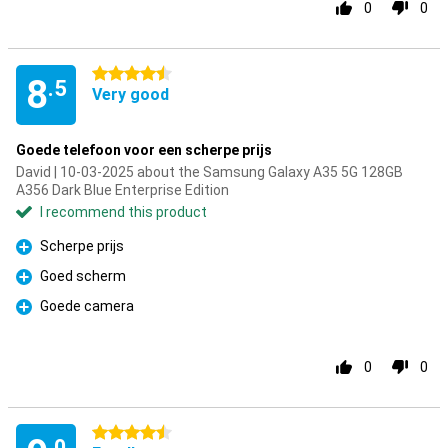
0
0
4.5 stars
8
.5
Very good
Goede telefoon voor een scherpe prijs
David | 10-03-2025 about the Samsung Galaxy A35 5G 128GB
A356 Dark Blue Enterprise Edition
I recommend this product
Scherpe prijs
Pro
Goed scherm
Pro
Goede camera
Pro
0
0
4.5 stars
.0