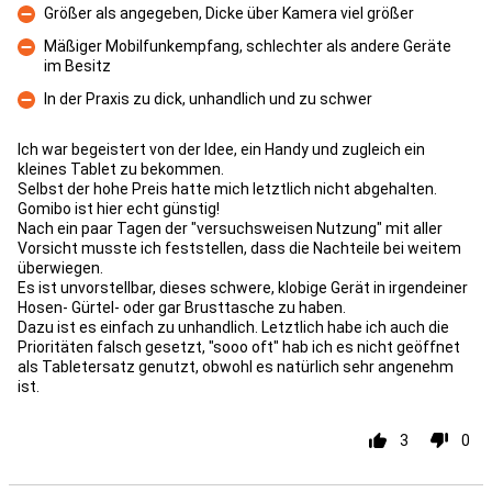
Größer als angegeben, Dicke über Kamera viel größer
Con
Mäßiger Mobilfunkempfang, schlechter als andere Geräte
im Besitz
Con
In der Praxis zu dick, unhandlich und zu schwer
Con
Ich war begeistert von der Idee, ein Handy und zugleich ein
kleines Tablet zu bekommen.
Selbst der hohe Preis hatte mich letztlich nicht abgehalten.
Gomibo ist hier echt günstig!
Nach ein paar Tagen der "versuchsweisen Nutzung" mit aller
Vorsicht musste ich feststellen, dass die Nachteile bei weitem
überwiegen.
Es ist unvorstellbar, dieses schwere, klobige Gerät in irgendeiner
Hosen- Gürtel- oder gar Brusttasche zu haben.
Dazu ist es einfach zu unhandlich. Letztlich habe ich auch die
Prioritäten falsch gesetzt, "sooo oft" hab ich es nicht geöffnet
als Tabletersatz genutzt, obwohl es natürlich sehr angenehm
ist.
3
0