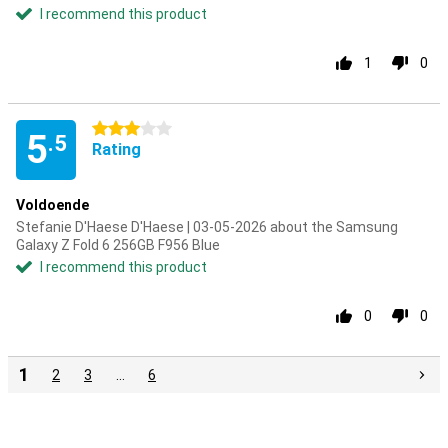
I recommend this product
1
0
3 stars
5
.5
Rating
Voldoende
Stefanie D'Haese D'Haese | 03-05-2026 about the Samsung
Galaxy Z Fold 6 256GB F956 Blue
I recommend this product
0
0
1
2
3
…
6