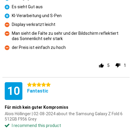
Pro
Es sieht Gut aus
Pro
KI-Verarbeitung und S-Pen
Pro
Display verkratzt leicht
Con
Man sieht die Falte zu sehr und der Bildschirm reflektiert
das Sonnenlicht sehr stark
Con
der Preis ist einfach zu hoch
Con
5
1
5 stars
10
Fantastic
Für mich kein guter Kompromiss
Alois Höllinger | 02-08-2024 about the Samsung Galaxy Z Fold 6
512GB F956 Grey
I recommend this product