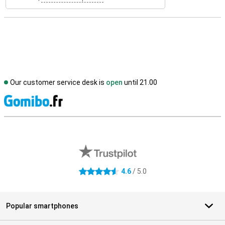
Our customer service desk is
open
until 21.00
S
External shop reviews
4.6
/ 5.0
4.6 stars
Popular smartphones