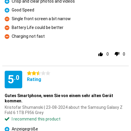
Crisp and clear photos and videos
Pro
Good Speed
Pro
Single front screen a bit narrow
Con
Battery Life could be better
Con
Charging not fast
Con
0
0
2.5 stars
5
.0
Rating
Gutes Smartphone, wenn Sie von einem sehr alten Gerät
kommen.
Kristofar Shumanski | 23-08-2024 about the Samsung Galaxy Z
Fold 6 1TB F956 Grey
I recommend this product
Anzeigegröße