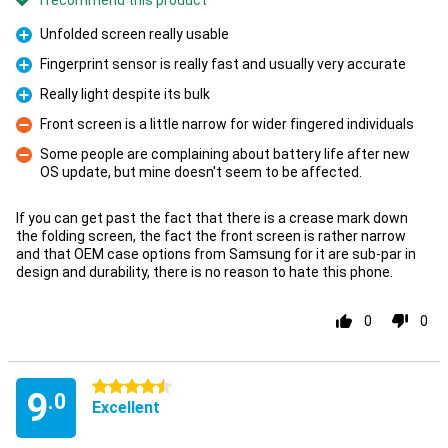
I recommend this product
Unfolded screen really usable
Pro
Fingerprint sensor is really fast and usually very accurate
Pro
Really light despite its bulk
Pro
Front screen is a little narrow for wider fingered individuals
Con
Some people are complaining about battery life after new
OS update, but mine doesn't seem to be affected.
Con
If you can get past the fact that there is a crease mark down
the folding screen, the fact the front screen is rather narrow
and that OEM case options from Samsung for it are sub-par in
design and durability, there is no reason to hate this phone.
0
0
4.5 stars
9
.0
Excellent