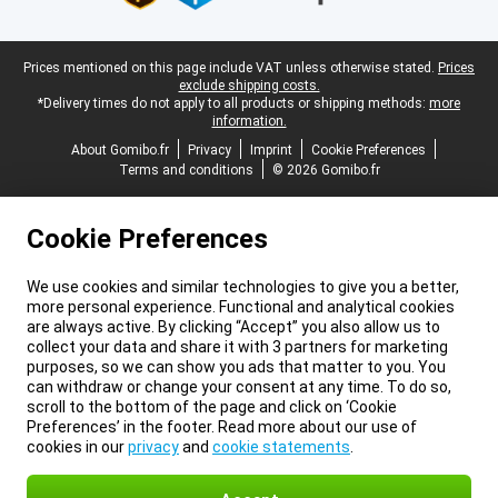
Legal footer
Prices mentioned on this page include VAT unless otherwise stated.
Prices
exclude shipping costs.
*Delivery times do not apply to all products or shipping methods:
more
information.
About Gomibo.fr
Privacy
Imprint
Cookie Preferences
Terms and conditions
© 2026 Gomibo.fr
Cookie Preferences
We use cookies and similar technologies to give you a better,
more personal experience. Functional and analytical cookies
are always active. By clicking “Accept” you also allow us to
collect your data and share it with 3 partners for marketing
purposes, so we can show you ads that matter to you. You
can withdraw or change your consent at any time. To do so,
scroll to the bottom of the page and click on ‘Cookie
Preferences’ in the footer. Read more about our use of
cookies in our
privacy
and
cookie statements
.