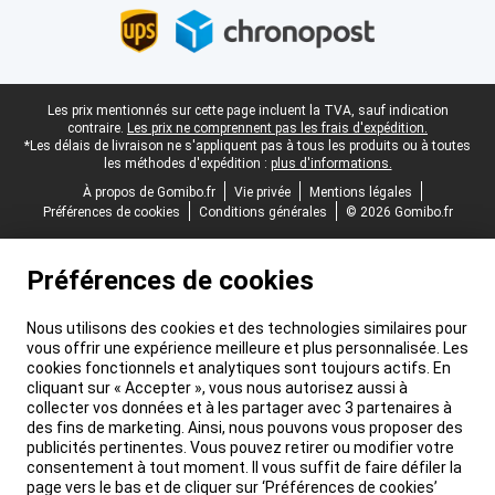
Pied-de-page légal
Les prix mentionnés sur cette page incluent la TVA, sauf indication
contraire.
Les prix ne comprennent pas les frais d'expédition.
*Les délais de livraison ne s'appliquent pas à tous les produits ou à toutes
les méthodes d'expédition :
plus d'informations.
À propos de Gomibo.fr
Vie privée
Mentions légales
Préférences de cookies
Conditions générales
© 2026 Gomibo.fr
Préférences de cookies
Nous utilisons des cookies et des technologies similaires pour
vous offrir une expérience meilleure et plus personnalisée. Les
cookies fonctionnels et analytiques sont toujours actifs. En
cliquant sur « Accepter », vous nous autorisez aussi à
collecter vos données et à les partager avec 3 partenaires à
des fins de marketing. Ainsi, nous pouvons vous proposer des
publicités pertinentes. Vous pouvez retirer ou modifier votre
consentement à tout moment. Il vous suffit de faire défiler la
page vers le bas et de cliquer sur ‘Préférences de cookies’