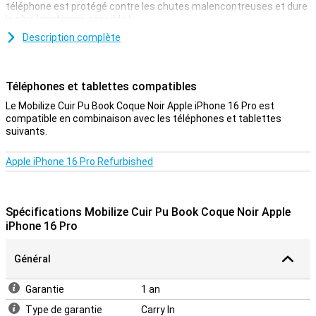
téléphone est protégé contre les chutes malencontreuses et dure
le plus longtemps possible !
Il existe des étuis de toutes les formes et de toutes les couleurs,
Description complète
mais ils ont tous un point commun : ils offrent une très bonne
protection à votre téléphone. En effet, toutes les faces de votre
appareil sont protégées contre les rayures et les bosses.
Téléphones et tablettes compatibles
Étui respectueux des animaux
Le Mobilize Cuir Pu Book Coque Noir Apple iPhone 16 Pro est
compatible en combinaison avec les téléphones et tablettes
Cet étui est parfait pour vous si vous recherchez un étui en cuir qui
suivants.
soit également respectueux des animaux. L'étui est en effet
fabriqué en cuir synthétique et n'utilise donc pas de matériaux
d'origine animale.
Apple iPhone 16 Pro Refurbished
Spécifications Mobilize Cuir Pu Book Coque Noir Apple
iPhone 16 Pro
Général
Garantie
1 an
Type de garantie
Carry In