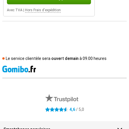
Avec TVA
|
Hors Frais d'expédition
Le service clientèle sera
ouvert demain
à 09.00 heures
M
Avis externes des magasins
4,6
/ 5,0
4.6 étoiles