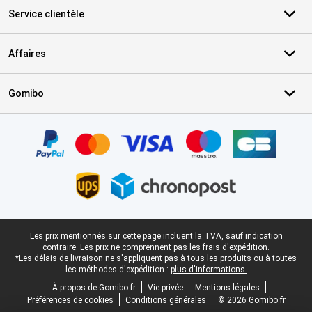
Service clientèle
Affaires
Gomibo
Certificats, methodes de paiement, partenaires de services de livr
Pied-de-page légal
Les prix mentionnés sur cette page incluent la TVA, sauf indication
contraire.
Les prix ne comprennent pas les frais d'expédition.
*Les délais de livraison ne s'appliquent pas à tous les produits ou à toutes
les méthodes d'expédition :
plus d'informations.
À propos de Gomibo.fr
Vie privée
Mentions légales
Préférences de cookies
Conditions générales
© 2026 Gomibo.fr