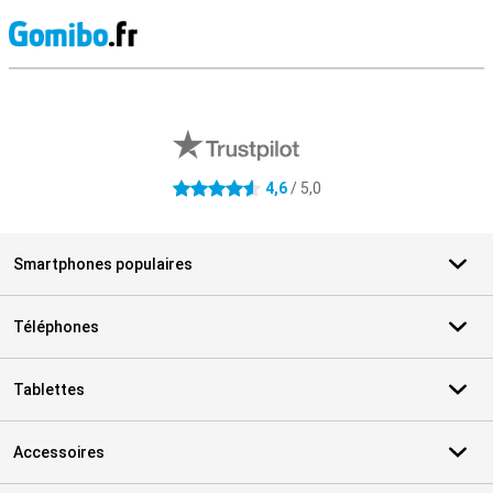
M
Avis externes des magasins
4,6
/ 5,0
4.6 étoiles
Smartphones populaires
Téléphones
Tablettes
Accessoires