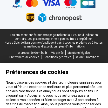
Pied-de-page légal
Les prix mentionnés sur cette page incluent la TVA, sauf indication
contraire.
Les prix ne comprennent pas les frais d'expédition.
*Les délais de livraison ne s'appliquent pas à tous les produits ou à toutes
les méthodes d'expédition :
plus d'informations.
À propos de Gomibo.fr
Vie privée
Mentions légales
Préférences de cookies
Conditions générales
© 2026 Gomibo.fr
Préférences de cookies
Nous utilisons des cookies et des technologies similaires pour
vous offrir une expérience meilleure et plus personnalisée. Les
cookies fonctionnels et analytiques sont toujours actifs. En
cliquant sur « Accepter », vous nous autorisez aussi à
collecter vos données et à les partager avec 3 partenaires à
des fins de marketing. Ainsi, nous pouvons vous proposer des