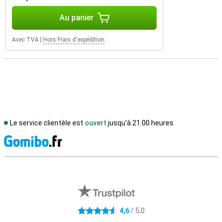
Au panier
Avec TVA
|
Hors Frais d'expédition
Le service clientèle est
ouvert
jusqu'à 21.00 heures
M
Avis externes des magasins
4,6
/ 5,0
4.6 étoiles