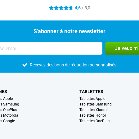
4,6
/ 5,0
4.6 étoiles
S'abonner à notre newsletter
Je veux m
Recevez des bons de réduction personnalisés
NES
TABLETTES
s Apple
Tablettes Apple
es Samsung
Tablettes Samsung
s OnePlus
Tablettes Xiaomi
s Motorola
Tablettes Honor
s Google
Tablettes OnePlus