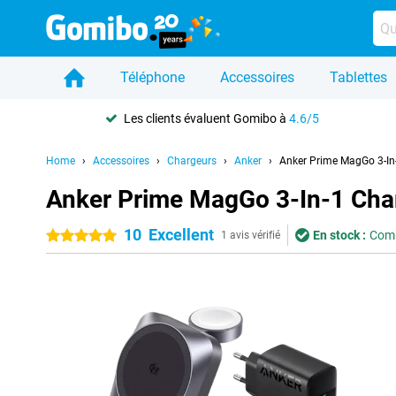
Téléphone
Accessoires
Tablettes
Les clients évaluent Gomibo à
4.6/5
Home
Accessoires
Chargeurs
Anker
Anker Prime MagGo 3-In
Anker Prime MagGo 3-In-1 Char
10
Excellent
En stock :
Comm
5 étoiles
1 avis vérifié