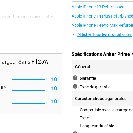
Apple iPhone 13 Refurbished
Apple iPhone 14 Plus Refurbishe
 des performances puissantes.
e votre Apple iPhone plus
Apple iPhone 14 Pro Max Refurbi
s fixez magnétiquement votre
er instantanément. Grâce aux
Afficher tous les produits com
lace pendant la charge.
Spécifications Anker Prime 
ermet de charger trois appareils
argeur Sans Fil 25W
pour votre Apple Watch et vos
Général
ple avec MagSafe ! Tout est
ieurs câbles ou chargeurs. Votre
Garantie
10
Type de garantie
10
ité-
e chargeur Anker est donc doté de
Caractéristiques générales
10
urts-circuits. Ce chargeur sans fil
:
technologie intelligente adapte
Compatible avec la charge sa
c le chargeur sans fil Anker
Type
 efficace et sûr à la maison !
Longueur du câble