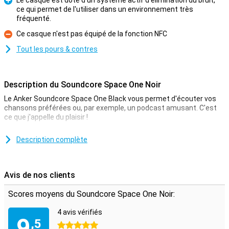
Le casque est doté d'un système actif d'élimination du bruit,
ce qui permet de l'utiliser dans un environnement très
Pour
fréquenté.
Ce casque n'est pas équipé de la fonction NFC
Contre
Tout les pours & contres
Description du Soundcore Space One Noir
Le Anker Soundcore Space One Black vous permet d'écouter vos
chansons préférées ou, par exemple, un podcast amusant. C'est
ce que j'appelle du plaisir !
Profitez de votre musique sans être dérangé
Description complète
Vous voulez profiter de votre musique ? Utilisez la fonction
antibruit de ces écouteurs Anker. Elle filtre les bruits extérieurs et
vous permet d'écouter votre musique sans être dérangé. Ces
Avis de nos clients
écouteurs sont dotés d'un connecteur audio de 3,5 mm, ce qui
vous permet de les connecter facilement à un smartphone ou à un
Scores moyens du Soundcore Space One Noir:
lecteur MP3 doté d'une entrée audio de 3,5 mm. L'annulation active
du bruit vous permet d'assister à votre conférence téléphonique
4 avis vérifiés
en toute tranquillité, sans être dérangé par les bruits environnants.
9
,5
5 étoiles