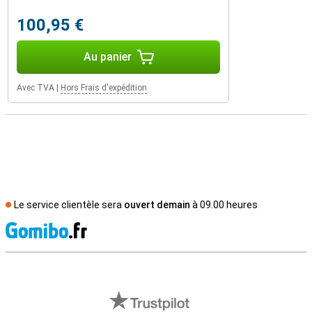
100,95 €
Au panier
Avec TVA
|
Hors Frais d'expédition
Le service clientèle sera
ouvert demain
à 09.00 heures
M
Avis externes des magasins