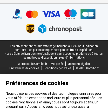
Certificats, methodes de paiement, partenaires de services de livr
Pied-de-page légal
Les prix mentionnés sur cette page incluent la TVA, sauf indication
contraire.
Les prix ne comprennent pas les frais d'expédition.
*Les délais de livraison ne s'appliquent pas à tous les produits ou à toutes
les méthodes d'expédition :
plus d'informations.
À propos de Gomibo.fr
Vie privée
Mentions légales
Préférences de cookies
Conditions générales
© 2026 Gomibo.fr
Préférences de cookies
Nous utilisons des cookies et des technologies similaires pour
vous offrir une expérience meilleure et plus personnalisée. Les
cookies fonctionnels et analytiques sont toujours actifs. En
cliquant sur « Accepter », vous nous autorisez aussi à