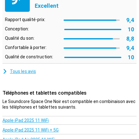
Tirez le meilleur parti de votre son avec ce casque Anker
Excellent
Soundcore Space One Black.
Grâce aux oreillettes pivotantes pratiques de l'Anker Soundcore
9,4
Rapport qualité-prix:
Space One Black, vous profiterez de la qualité optimale de votre
10
Conception:
musique, de votre série ou de votre podcast. En effet, les
oreillettes s'adaptent précisément à chaque oreille grâce à leur
8,8
Qualité du son:
fonction de réglage.
9,4
Confortable à porter:
10
Qualité de construction:
Tous les avis
Téléphones et tablettes compatibles
Le Soundcore Space One Noir est compatible en combinaison avec
les téléphones et tablettes suivants.
Apple iPad 2025 11 WiFi
Apple iPad 2025 11 WiFi + 5G