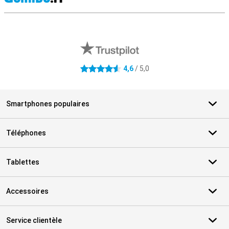
M
Avis externes des magasins
4,6
/ 5,0
4.6 étoiles
Smartphones populaires
Téléphones
Tablettes
Accessoires
Service clientèle