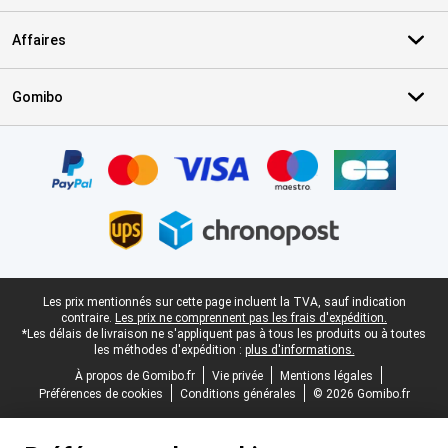
Affaires
Gomibo
Certificats, methodes de paiement, partenaires de services de livr
Pied-de-page légal
Les prix mentionnés sur cette page incluent la TVA, sauf indication
contraire.
Les prix ne comprennent pas les frais d'expédition.
*Les délais de livraison ne s'appliquent pas à tous les produits ou à toutes
les méthodes d'expédition :
plus d'informations.
À propos de Gomibo.fr
Vie privée
Mentions légales
Préférences de cookies
Conditions générales
© 2026 Gomibo.fr