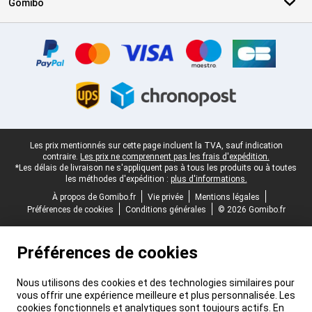
Gomibo
Certificats, methodes de paiement, partenaires de services de livr
Pied-de-page légal
Les prix mentionnés sur cette page incluent la TVA, sauf indication
contraire.
Les prix ne comprennent pas les frais d'expédition.
*Les délais de livraison ne s'appliquent pas à tous les produits ou à toutes
les méthodes d'expédition :
plus d'informations.
À propos de Gomibo.fr
Vie privée
Mentions légales
Préférences de cookies
Conditions générales
© 2026 Gomibo.fr
Préférences de cookies
Nous utilisons des cookies et des technologies similaires pour
vous offrir une expérience meilleure et plus personnalisée. Les
cookies fonctionnels et analytiques sont toujours actifs. En