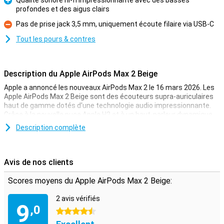
Qualité sonore hi-fi impressionnante avec des basses
profondes et des aigus clairs
Pour
Pas de prise jack 3,5 mm, uniquement écoute filaire via USB-C
Contre
Tout les pours & contres
Description du Apple AirPods Max 2 Beige
Apple a annoncé les nouveaux AirPods Max 2 le 16 mars 2026. Les
Apple AirPods Max 2 Beige sont des écouteurs supra-auriculaires
haut de gamme dotés d'une technologie audio impressionnante.
Grâce à la nouvelle puce Apple H2 et à un haut-parleur dynamique
spécialement conçu, vous profiterez d'un son puissant et clair. Les
Description complète
écouteurs sont dotés de la réduction active du bruit, de l'audio
adaptatif et de l'audio spatial personnalisé avec suivi dynamique
de la tête. Des fonctions intelligentes telles que la détection
d'appel et le mode Transparence rendent l'utilisation encore plus
Avis de nos clients
facile. Avec les Apple AirPods Max 2, vous écoutez
confortablement et sans fil grâce à la technologie Bluetooth 5.3.
Scores moyens du Apple AirPods Max 2 Beige:
Qualité sonore hi-fi impressionnante
2 avis vérifiés
9
,0
Les Apple AirPods Max 2 Beige vous permettent de profiter d'un
4.5 étoiles
son haut de gamme. Le haut-parleur dynamique spécialement