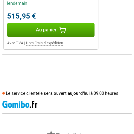
lendemain
515,95 €
Au panier
Avec TVA
|
Hors Frais d'expédition
Le service clientèle
sera ouvert aujourd'hui
à 09.00 heures
M
Avis externes des magasins