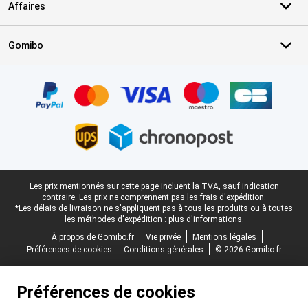
Affaires
Gomibo
Certificats, methodes de paiement, partenaires de services de livr
Pied-de-page légal
Les prix mentionnés sur cette page incluent la TVA, sauf indication
contraire.
Les prix ne comprennent pas les frais d'expédition.
*Les délais de livraison ne s'appliquent pas à tous les produits ou à toutes
les méthodes d'expédition :
plus d'informations.
À propos de Gomibo.fr
Vie privée
Mentions légales
Préférences de cookies
Conditions générales
© 2026 Gomibo.fr
Préférences de cookies