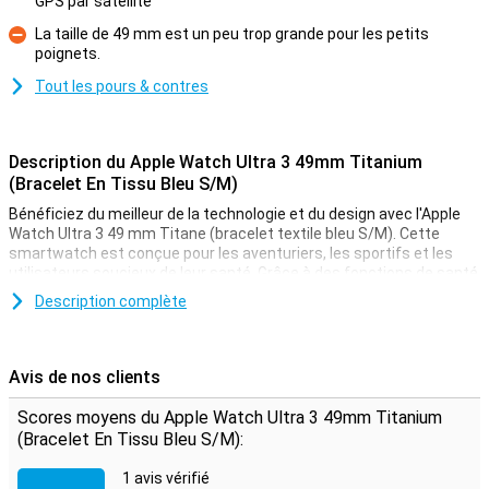
GPS par satellite
Pour
La taille de 49 mm est un peu trop grande pour les petits
poignets.
Contre
Tout les pours & contres
Description du Apple Watch Ultra 3 49mm Titanium
(Bracelet En Tissu Bleu S/M)
Bénéficiez du meilleur de la technologie et du design avec l'Apple
Watch Ultra 3 49 mm Titane (bracelet textile bleu S/M). Cette
smartwatch est conçue pour les aventuriers, les sportifs et les
utilisateurs soucieux de leur santé. Grâce à des fonctions de santé
avancées telles que la surveillance de la tension artérielle et de la
Description complète
fréquence cardiaque, vous garderez toujours le pouls à l'œil. La
nouvelle batterie, considérablement améliorée, dure encore plus
longtemps, ce qui est idéal pour les longs voyages ou les séances
d'entraînement intenses. L'Ultra 3 est également doté d'une prise
Avis de nos clients
en charge 5G ultra-rapide qui vous permet de rester connecté lors
de vos déplacements. Le nouveau GPS avec connexion satellite
Scores moyens du Apple Watch Ultra 3 49mm Titanium
garantit une localisation précise, même dans les zones les plus
(Bracelet En Tissu Bleu S/M):
reculées. En outre, la sécurité est au premier plan avec la
notification d'urgence SOS, la détection de chute et la détection
1 avis vérifié