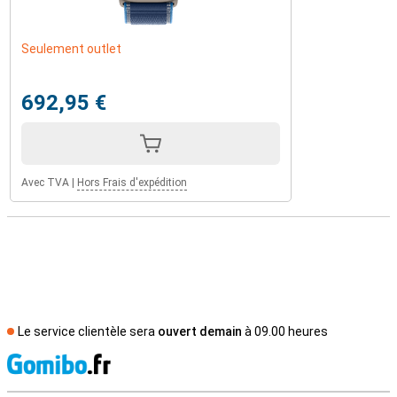
Seulement outlet
692,95 €
Avec TVA
|
Hors Frais d'expédition
Le service clientèle sera
ouvert demain
à 09.00 heures
M