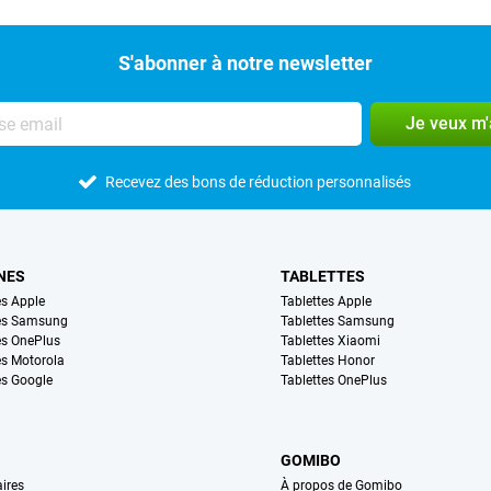
S'abonner à notre newsletter
Je veux m
Recevez des bons de réduction personnalisés
NES
TABLETTES
s Apple
Tablettes Apple
es Samsung
Tablettes Samsung
s OnePlus
Tablettes Xiaomi
s Motorola
Tablettes Honor
s Google
Tablettes OnePlus
GOMIBO
ires
À propos de Gomibo