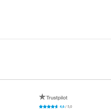
Médi
4,6
/ 5,0
4.6 étoiles