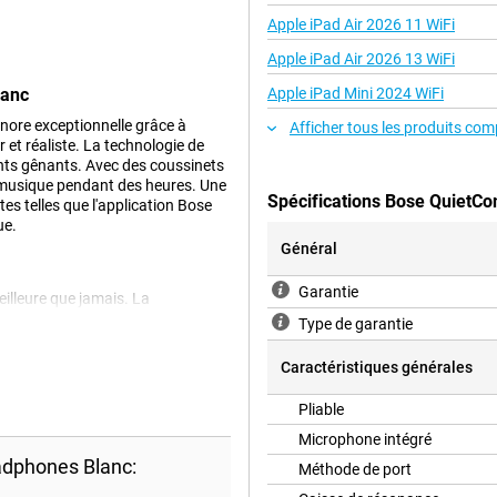
Apple iPad Air 2026 11 WiFi
Apple iPad Air 2026 13 WiFi
lanc
Apple iPad Mini 2024 WiFi
nore exceptionnelle grâce à
Afficher tous les produits com
 et réaliste. La technologie de
nts gênants. Avec des coussinets
a musique pendant des heures. Une
Spécifications Bose QuietCo
es telles que l'application Bose
ue.
Général
Garantie
illeure que jamais. La
 détaillée, vous permettant
Type de garantie
sent en direct.
Caractéristiques générales
Pliable
hnologie de réduction du bruit du
, que vous soyez dans un train
Microphone intégré
 détendiez à la maison. Vous
adphones Blanc:
Méthode de port
ion Bose Music, afin de toujours