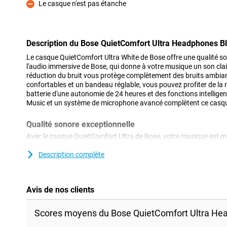
Le casque n'est pas étanche
Contre
Description du Bose QuietComfort Ultra Headphones B
Le casque QuietComfort Ultra White de Bose offre une qualité so
l'audio immersive de Bose, qui donne à votre musique un son clair
réduction du bruit vous protège complètement des bruits ambia
confortables et un bandeau réglable, vous pouvez profiter de l
batterie d'une autonomie de 24 heures et des fonctions intelligent
Music et un système de microphone avancé complètent ce casq
Qualité sonore exceptionnelle
Avec le casque QuietComfort Ultra de Bose, votre musique est me
technologie Immersive Audio offre une expérience sonore riche et
d'entendre chaque note et chaque détail comme si vous étiez pré
Description complète
Réduction du bruit supérieure
Ne vous laissez pas distraire par les bruits environnants. La tec
Avis de nos clients
QuietComfort Ultra vous protège totalement des bruits parasites
très fréquenté, que vous travailliez au bureau ou que vous vous
Scores moyens du Bose QuietComfort Ultra He
pouvez même régler le niveau de réduction du bruit via l'applicat
trouver l'équilibre parfait entre le silence et l'environnement.