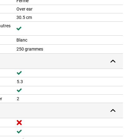
Fermé
Over ear
30.5 cm
autres
Blanc
250 grammes
5.3
er
2