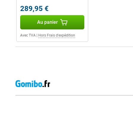
289,95 €
Au panier
Avec TVA
|
Hors Frais d'expédition
Avis externes des magasins