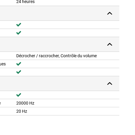
24 heures
Décrocher / raccrocher, Contrôle du volume
ues
e
20000 Hz
20 Hz