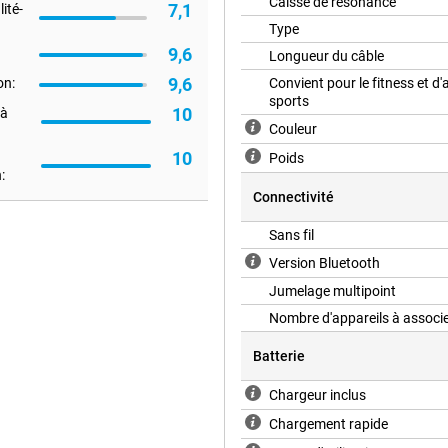
Caisse de résonance
7,1
ité-
Type
9,6
Longueur du câble
nets luxueux et le bandeau
 puissiez écouter pendant des
9,6
on:
Convient pour le fitness et d'
sports
10
 à
Couleur
10
Poids
vous soucier du chargement. Si la
:
 heures d'écoute avec le casque.
Connectivité
r bénéficier à nouveau de 2 heures
Sans fil
Version Bluetooth
tre expérience d'écoute. Elle
Jumelage multipoint
trôler les niveaux de réduction du
Nombre d'appareils à associ
cilite la connexion à différents
 à l'autre.
Batterie
Chargeur inclus
arantit une qualité vocale
ithmes spéciaux de réduction du
Chargement rapide
ruyants ou venteux. Ce casque est