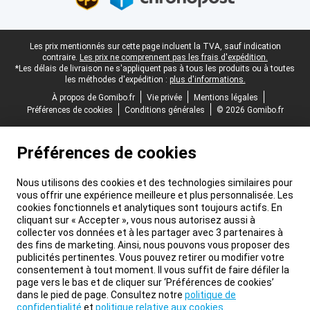
Pied-de-page légal
Les prix mentionnés sur cette page incluent la TVA, sauf indication
contraire.
Les prix ne comprennent pas les frais d'expédition.
*Les délais de livraison ne s'appliquent pas à tous les produits ou à toutes
les méthodes d'expédition :
plus d'informations.
À propos de Gomibo.fr
Vie privée
Mentions légales
Préférences de cookies
Conditions générales
© 2026 Gomibo.fr
Préférences de cookies
Nous utilisons des cookies et des technologies similaires pour
vous offrir une expérience meilleure et plus personnalisée. Les
cookies fonctionnels et analytiques sont toujours actifs. En
cliquant sur « Accepter », vous nous autorisez aussi à
collecter vos données et à les partager avec 3 partenaires à
des fins de marketing. Ainsi, nous pouvons vous proposer des
publicités pertinentes. Vous pouvez retirer ou modifier votre
consentement à tout moment. Il vous suffit de faire défiler la
page vers le bas et de cliquer sur ‘Préférences de cookies’
dans le pied de page. Consultez notre
politique de
confidentialité
et
politique relative aux cookies
.