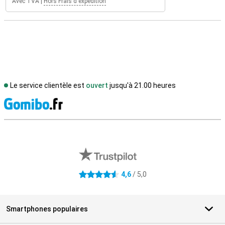
Avec TVA
|
Hors Frais d'expédition
Le service clientèle est
ouvert
jusqu'à 21.00 heures
M
Avis externes des magasins
4,6
/ 5,0
4.6 étoiles
Smartphones populaires