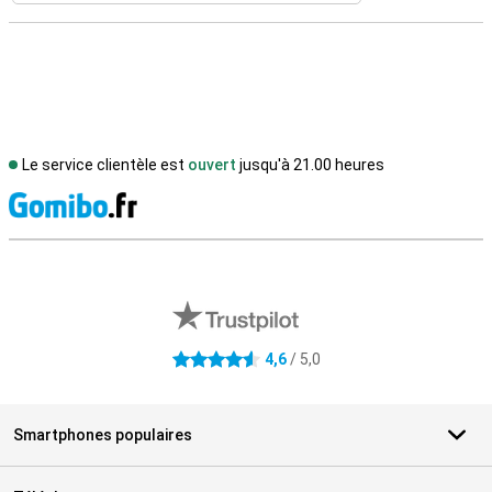
Le service clientèle est
ouvert
jusqu'à 21.00 heures
M
Avis externes des magasins
4,6
/ 5,0
4.6 étoiles
Smartphones populaires