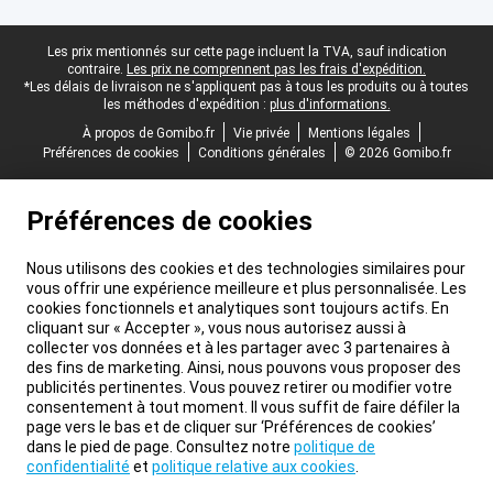
Pied-de-page légal
Les prix mentionnés sur cette page incluent la TVA, sauf indication
contraire.
Les prix ne comprennent pas les frais d'expédition.
*Les délais de livraison ne s'appliquent pas à tous les produits ou à toutes
les méthodes d'expédition :
plus d'informations.
À propos de Gomibo.fr
Vie privée
Mentions légales
Préférences de cookies
Conditions générales
© 2026 Gomibo.fr
Préférences de cookies
Nous utilisons des cookies et des technologies similaires pour
vous offrir une expérience meilleure et plus personnalisée. Les
cookies fonctionnels et analytiques sont toujours actifs. En
cliquant sur « Accepter », vous nous autorisez aussi à
collecter vos données et à les partager avec 3 partenaires à
des fins de marketing. Ainsi, nous pouvons vous proposer des
publicités pertinentes. Vous pouvez retirer ou modifier votre
consentement à tout moment. Il vous suffit de faire défiler la
page vers le bas et de cliquer sur ‘Préférences de cookies’
dans le pied de page. Consultez notre
politique de
confidentialité
et
politique relative aux cookies
.