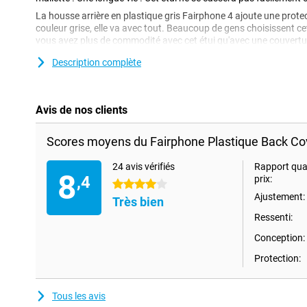
La housse arrière en plastique gris Fairphone 4 ajoute une protec
couleur grise, elle va avec tout. Beaucoup de gens choisissent ce
vous avez plus de commodité avec cet étui qu'avec une couverture
FairPhone bien protégé sans trop de problème vous avez l'étui.
Description complète
Avis de nos clients
Scores moyens du Fairphone Plastique Back Cov
24 avis vérifiés
Rapport qual
8
,4
prix:
4 étoiles
Ajustement:
Très bien
Ressenti:
Conception:
Protection:
Tous les avis