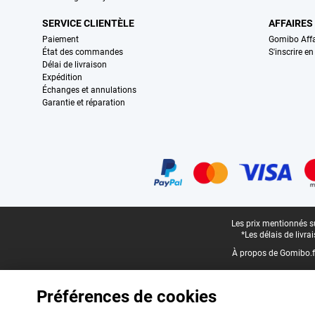
SERVICE CLIENTÈLE
AFFAIRES
Paiement
Gomibo Affa
État des commandes
S'inscrire e
Délai de livraison
Expédition
Échanges et annulations
Garantie et réparation
Certificats, methodes de paiement, partenaires de services de livraiso
Pied-de-page légal
Les prix mentionnés su
*Les délais de livr
À propos de Gomibo.f
Préférences de cookies