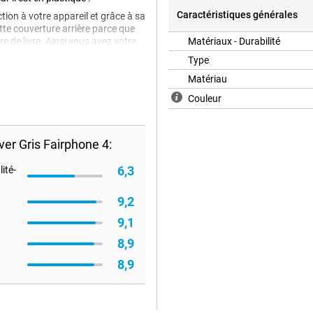
Caractéristiques générales
tion à votre appareil et grâce à sa
tte couverture arrière parce que
 de livre. Ainsi vous avez votre
Matériaux - Durabilité
Type
Matériau
Couleur
er Gris Fairphone 4:
6,3
ité-
9,2
9,1
8,9
8,9