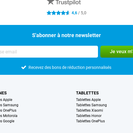
4,6
/ 5,0
4.6 étoiles
S'abonner à notre newsletter
Je veux m
Recevez des bons de réduction personnalisés
NES
TABLETTES
s Apple
Tablettes Apple
es Samsung
Tablettes Samsung
s OnePlus
Tablettes Xiaomi
s Motorola
Tablettes Honor
s Google
Tablettes OnePlus