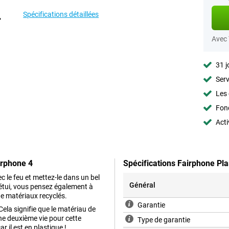
Spécifications détaillées
Avec
31 j
Serv
Les 
Fon
Acti
irphone 4
Spécifications Fairphone Pl
c le feu et mettez-le dans un bel
Général
 étui, vous pensez également à
e matériaux recyclés.
Garantie
Cela signifie que le matériau de
une deuxième vie pour cette
Type de garantie
r il est en plastique !