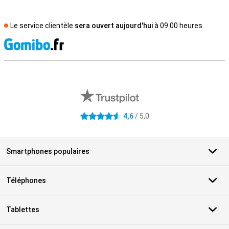
Le service clientèle
sera ouvert aujourd'hui
à 09.00 heures
M
Avis externes des magasins
4,6
/ 5,0
4.6 étoiles
Smartphones populaires
Téléphones
Tablettes