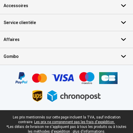
Accessoires
Service clientèle
Affaires
Gomibo
Certificats, methodes de paiement, partenaires de services de livr
Pied-de-page légal
Les prix mentionnés sur cette page incluent la TVA, sauf indication
contraire.
Les prix ne comprennent pas les frais d'expédition.
*Les délais de livraison ne s'appliquent pas à tous les produits ou à toutes
les méthodes d'expédition :
plus d'informations.