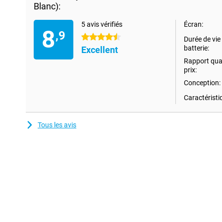
Blanc):
autonomie. Grâce à une technologie avancée d'économie d'énergie
deux semaines avec une seule charge. Cela signifie que vous pou
longtemps sans vous soucier de la charger. Que vous fassiez un 
5 avis vérifiés
Écran:
8
,9
ou que vous suiviez simplement vos activités quotidiennes, la Wa
4.5 étoiles
Durée de vie 
vous.
batterie:
Excellent
Rapport qual
Fonctions complètes de santé et de sport
prix:
Avec la Huawei Watch GT 5, vous pouvez facilement surveiller vo
Conception:
physique. La smartwatch offre des fonctions telles que la survei
le suivi du sommeil et la gestion du stress. En outre, la Watch G
Caractéristi
modes sportifs, notamment la course à pied, le cyclisme et la na
temps réel et aux commentaires personnalisés, vous pouvez amé
atteindre vos objectifs. Cette assistance fonctionne mieux lorsqu'
Tous les avis
Huawei.
Notifications intelligentes
Restez connecté sans avoir à sortir votre téléphone. La Huawei 
intelligentes pour les appels entrants, les messages et les notifi
sur votre poignet. Que vous ayez un rendez-vous important ou 
suivre vos pas, vous ne manquerez rien. La Watch GT 5 est égal
appareils Android et iOS, de sorte que vous restez toujours conne
smartphone.