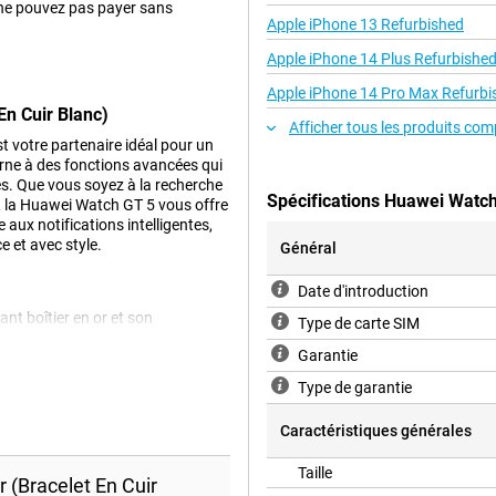
 ne pouvez pas payer sans
Apple iPhone 13 Refurbished
Apple iPhone 14 Plus Refurbishe
Apple iPhone 14 Pro Max Refurbi
n Cuir Blanc)
Afficher tous les produits com
 votre partenaire idéal pour un
erne à des fonctions avancées qui
es. Que vous soyez à la recherche
Spécifications Huawei Watch
e, la Huawei Watch GT 5 vous offre
aux notifications intelligentes,
 et avec style.
Général
Date d'introduction
t boîtier en or et son
Type de carte SIM
tit un affichage net et éclatant,
Garantie
bles, vous pouvez facilement
t fin, la Watch GT 5 est parfaite
Type de garantie
 vous fassiez du sport ou que vous
Caractéristiques générales
Taille
(Bracelet En Cuir
5 est son impressionnante