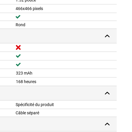
1.32 pouce
466x466 pixels
Rond
323 mAh
168 heures
Spécificité du produit
Câble séparé