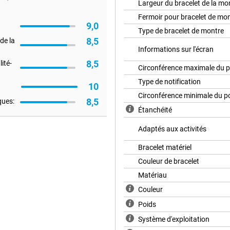
Largeur du bracelet de la mo
, la batterie peut durer jusqu'à
vez utiliser la montre pendant
Fermoir pour bracelet de mo
9,0
long voyage, un exercice intensif
Type de bracelet de montre
tch GT 5 est toujours là pour
8,5
de la
Informations sur l'écran
8,5
ité-
Circonférence maximale du p
tre santé et votre forme
Type de notification
10
llance de la fréquence cardiaque,
Circonférence minimale du p
T 5 prend en charge plusieurs
8,5
ques:
tation. Grâce au coaching en
Étanchéité
liorer vos performances et
elle est associée à l'application
Adaptés aux activités
Bracelet matériel
Couleur de bracelet
Watch GT 5 offre des notifications
Matériau
cations d'applications directement
que vous souhaitiez simplement
Couleur
ement compatible avec les
cté, quel que soit votre
Poids
Système d'exploitation