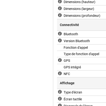
Dimensions (hauteur)
ifie que vous pouvez porter la
Dimensions (largeur)
 à sa conception durable, la
Dimensions (profondeur)
ifs. Que vous plongiez dans la
performante dans toutes les
Connectivité
Bluetooth
r facilement à travers toutes ses
Version Bluetooth
s pouvez accéder rapidement à
Fonction d'appel
ur votre smartphone vous permet
à comprendre, afin que vous
Type de fonction d'appel
GPS
GPS intégré
t plus qu'une simple smartwatch,
NFC
 actif et connecté. Avec son
tions complètes, cette montre est
Affichage
um de leur journée. Que vous vous
uivre vos activités quotidiennes,
Type d'écran
Écran tactile