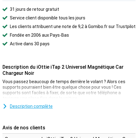
31 jours de retour gratuit
Service client disponible tous les jours
Les clients attribuent une note de 9,2 à Gomibo.fr sur Trustpilot
Fondée en 2006 aux Pays-Bas
Active dans 30 pays
Description du iOttie iTap 2 Universel Magnétique Car
Chargeur Noir
Vous passez beaucoup de temps derrière le volant ? Alors ces
supports pourraient bien être quelque chose pour vous ! Ces
supports sont faciles à fixer, de sorte que votre téléphone a
toujours une place fixe dans la voiture.
Vous avez une voiture sans système de navigation intégré ? Alors
Description complète
vous pouvez toujours naviguer en toute sécurité avec ce support
de voiture ! Cliquez votre téléphone dans le support et utilisez-le en
toute sécurité d'une seule main. Un support avec ventouse est
Avis de nos clients
idéal lorsque vous déplacez ou retirez votre support de temps en
temps. Sans pièces mobiles ni mécanismes en plastique fragiles,