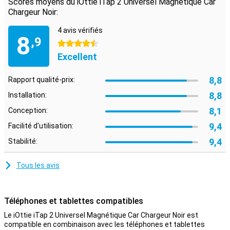
Scores moyens du iOttie iTap 2 Universel Magnétique Car
ce support de voiture magnétique universel iOttie iTap 2 noir est
Chargeur Noir:
très robuste !
4 avis vérifiés
8
,9
4.5 étoiles
Excellent
8,8
Rapport qualité-prix:
8,8
Installation:
8,1
Conception:
9,4
Facilité d'utilisation:
9,4
Stabilité:
Tous les avis
Téléphones et tablettes compatibles
Le iOttie iTap 2 Universel Magnétique Car Chargeur Noir est
compatible en combinaison avec les téléphones et tablettes