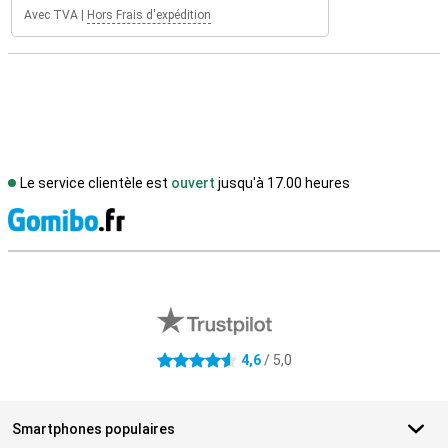
Avec TVA
|
Hors Frais d'expédition
Le service clientèle est
ouvert
jusqu'à 17.00 heures
M
Avis externes des magasins
4,6
/ 5,0
4.6 étoiles
Smartphones populaires