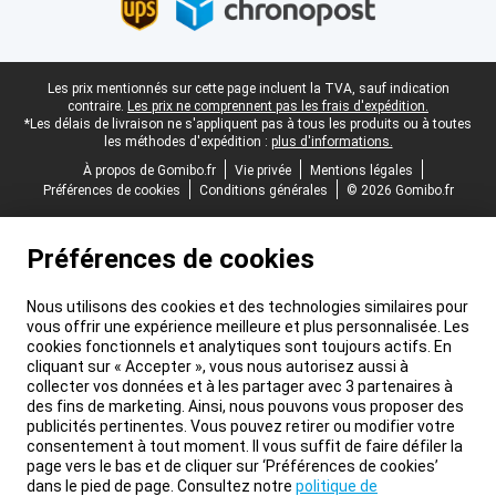
Pied-de-page légal
Les prix mentionnés sur cette page incluent la TVA, sauf indication
contraire.
Les prix ne comprennent pas les frais d'expédition.
*Les délais de livraison ne s'appliquent pas à tous les produits ou à toutes
les méthodes d'expédition :
plus d'informations.
À propos de Gomibo.fr
Vie privée
Mentions légales
Préférences de cookies
Conditions générales
© 2026 Gomibo.fr
Préférences de cookies
Nous utilisons des cookies et des technologies similaires pour
vous offrir une expérience meilleure et plus personnalisée. Les
cookies fonctionnels et analytiques sont toujours actifs. En
cliquant sur « Accepter », vous nous autorisez aussi à
collecter vos données et à les partager avec 3 partenaires à
des fins de marketing. Ainsi, nous pouvons vous proposer des
publicités pertinentes. Vous pouvez retirer ou modifier votre
consentement à tout moment. Il vous suffit de faire défiler la
page vers le bas et de cliquer sur ‘Préférences de cookies’
dans le pied de page. Consultez notre
politique de