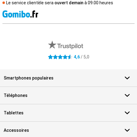
Le service clientèle sera
ouvert demain
à 09.00 heures
M
Avis externes des magasins
4,6
/ 5,0
4.6 étoiles
Smartphones populaires
Téléphones
Tablettes
Accessoires