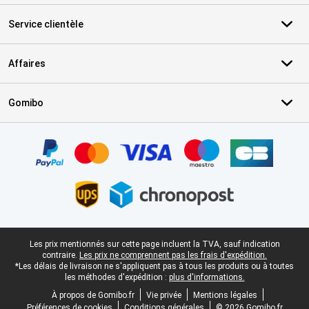
Service clientèle
Affaires
Gomibo
Certificats, methodes de paiement, partenaires de services de livr
Pied-de-page légal
Les prix mentionnés sur cette page incluent la TVA, sauf indication
contraire.
Les prix ne comprennent pas les frais d'expédition.
*Les délais de livraison ne s'appliquent pas à tous les produits ou à toutes
les méthodes d'expédition :
plus d'informations.
À propos de Gomibo.fr
Vie privée
Mentions légales
Préférences de cookies
Conditions générales
© 2026 Gomibo.fr