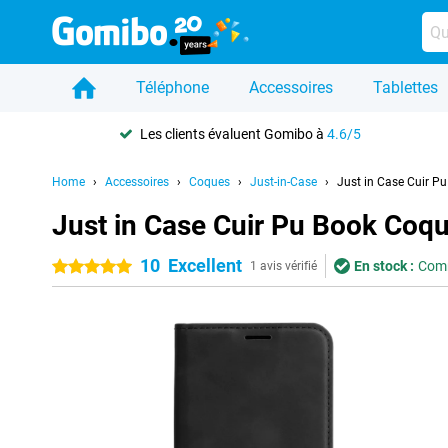
Téléphone
Accessoires
Tablettes
Les clients évaluent Gomibo à
4.6/5
Home
Accessoires
Coques
Just-in-Case
Just in Case Cuir 
Just in Case Cuir Pu Book Co
10
Excellent
En stock :
Comm
5 étoiles
1 avis vérifié