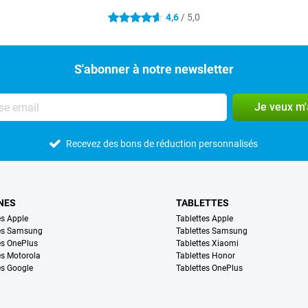
4,6
/ 5,0
4.6 étoiles
S'abonner à notre newsletter
Je veux m
Recevez des bons de réduction personnalisés
NES
TABLETTES
s Apple
Tablettes Apple
es Samsung
Tablettes Samsung
s OnePlus
Tablettes Xiaomi
s Motorola
Tablettes Honor
s Google
Tablettes OnePlus