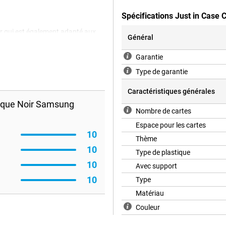
Spécifications Just in Cas
uir qui est également adapté aux
Général
 matériaux animaux.Ceci au cas où
 avec une couleur noire
Garantie
 look luxueux.Votre téléphone
Type de garantie
Caractéristiques générales
Coque Noir Samsung
Nombre de cartes
Espace pour les cartes
10
Thème
10
Type de plastique
10
Avec support
10
Type
Matériau
Couleur