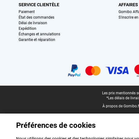
SERVICE CLIENTÈLE
AFFAIRES
Paiement
Gomibo Affa
État des commandes
S'inscrire e
Délai de livraison
Expédition
Échanges et annulations
Garantie et réparation
Certificats, methodes de paiement, partenaires de services de livraiso
Pied-de-page légal
Les prix mentionnés su
*Les délais de livr
À propos de Gomibo.f
Préférences de cookies
Nous utilisons des cookies et des technologies similaires pour vo