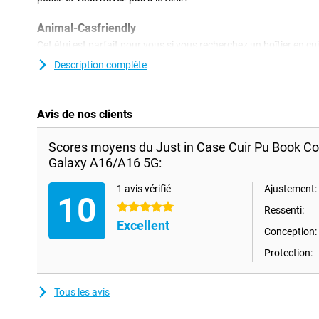
Animal-Casfriendly
Cet étui est parfait pour vous si vous recherchez un boîtier en c
animaux.Le boîtier est en cuir artificiel et n'utilise donc pas de
Description complète
Pu-leer Book Case Black Samsung Galaxy A16/A16 5G est un cas
classique.Cela vous donne à Samsung Galaxy A16/A16 5G un joli
est également bien protégé!
Avis de nos clients
Scores moyens du Just in Case Cuir Pu Book 
Galaxy A16/A16 5G:
1 avis vérifié
Ajustement:
10
5 étoiles
Ressenti:
Excellent
Conception:
Protection:
Tous les avis