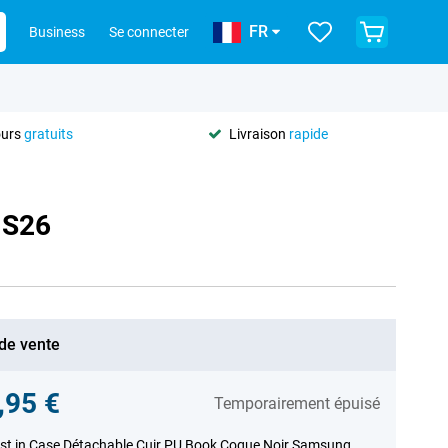
FR
Business
Se connecter
ours
gratuits
Livraison
rapide
 S26
 de vente
,95 €
Temporairement épuisé
st in Case Détachable Cuir PU Book Coque Noir Samsung