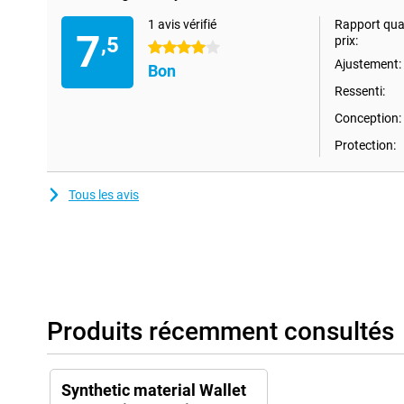
1 avis vérifié
Rapport qual
7
,5
prix:
4 étoiles
Ajustement:
Bon
Ressenti:
Conception:
Protection:
Tous les avis
Produits récemment consultés
Synthetic material Wallet