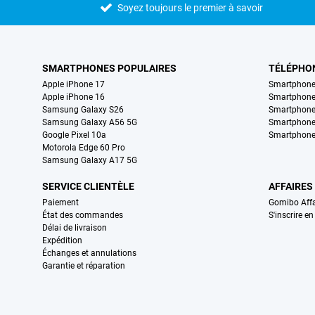
Soyez toujours le premier à savoir
SMARTPHONES POPULAIRES
TÉLÉPHO
Apple iPhone 17
Smartphone
Apple iPhone 16
Smartphon
Samsung Galaxy S26
Smartphone
Samsung Galaxy A56 5G
Smartphone
Google Pixel 10a
Smartphone
Motorola Edge 60 Pro
Samsung Galaxy A17 5G
SERVICE CLIENTÈLE
AFFAIRES
Paiement
Gomibo Affa
État des commandes
S'inscrire e
Délai de livraison
Expédition
Échanges et annulations
Garantie et réparation
Certificats, methodes de paiement, partenaires de services de livraiso