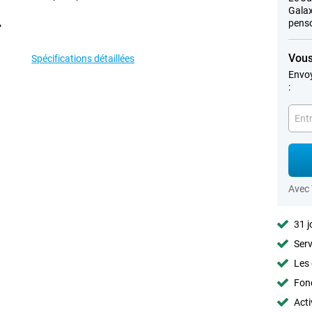
Galax
penso
Vous
Spécifications détaillées
Envoy
:
Avec
31 j
Serv
Les 
Fon
Acti