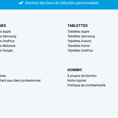
Recevez des bons de réduction personnalisés
NES
TABLETTES
s Apple
Tablettes Apple
es Samsung
Tablettes Samsung
s OnePlus
Tablettes Xiaomi
s Motorola
Tablettes Honor
s Google
Tablettes OnePlus
GOMIBO
ires
À propos de Gomibo
n tant que client professionnel
Notre logiciel
Politique de confidentialité
n