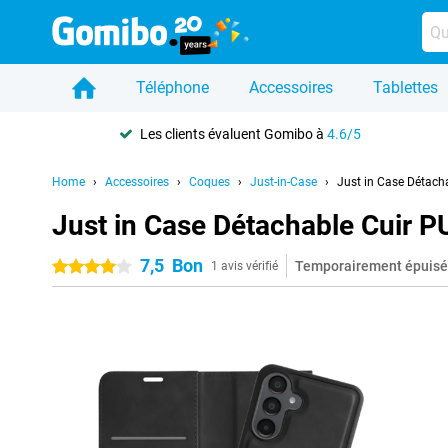
Téléphone
Accessoires
Tablettes
Les clients évaluent Gomibo à
4.6/5
Home
Accessoires
Coques
Just-in-Case
Just in Case Détac
Just in Case Détachable Cuir 
7,5
Bon
Temporairement épuisé
4 étoiles
1 avis vérifié