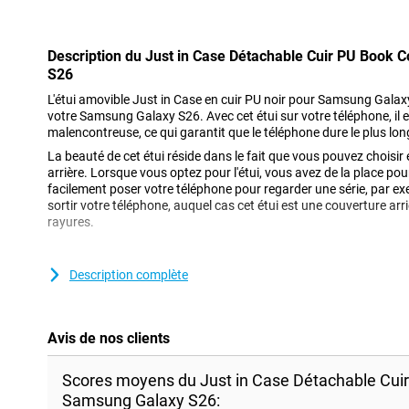
Description du Just in Case Détachable Cuir PU Book
S26
L'étui amovible Just in Case en cuir PU noir pour Samsung Galaxy
votre Samsung Galaxy S26. Avec cet étui sur votre téléphone, il 
malencontreuse, ce qui garantit que le téléphone dure le plus lo
La beauté de cet étui réside dans le fait que vous pouvez choisir
arrière. Lorsque vous optez pour l'étui, vous avez de la place pou
facilement poser votre téléphone pour regarder une série, par 
sortir votre téléphone, auquel cas cet étui est une couverture arri
rayures.
Un étui solide à un bon prix
Description complète
L'étui étant en plastique, il offre une protection optimale à votre a
plastique sont souvent moins chers que les autres. Après avoir
parfait, vous voudrez naturellement l'utiliser le plus longtemps 
de fissures ou de rayures. Optez pour cette bibliothèque 2 en 1 
Avis de nos clients
téléphone le plus longtemps possible !
Scores moyens du Just in Case Détachable Cui
Samsung Galaxy S26: