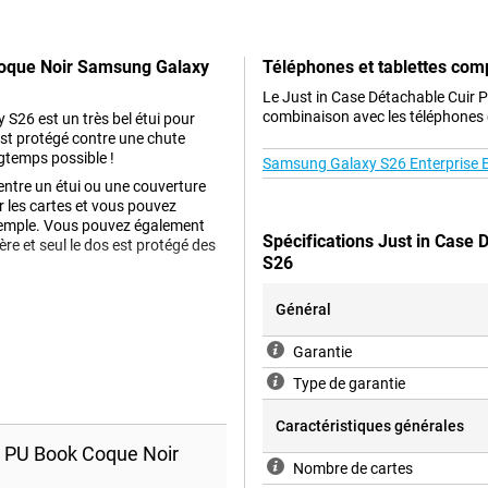
 Coque Noir Samsung Galaxy
Téléphones et tablettes com
Le Just in Case Détachable Cuir
combinaison avec les téléphones e
 S26 est un très bel étui pour
est protégé contre une chute
ngtemps possible !
Samsung Galaxy S26 Enterprise E
 entre un étui ou une couverture
r les cartes et vous pouvez
exemple. Vous pouvez également
Spécifications Just in Case
ère et seul le dos est protégé des
S26
Général
ppareil. De plus, les étuis en
Garantie
 reçu votre nouveau smartphone
possible. Vous ne voulez donc pas
Type de garantie
et conservez votre nouveau
Caractéristiques générales
r PU Book Coque Noir
Nombre de cartes