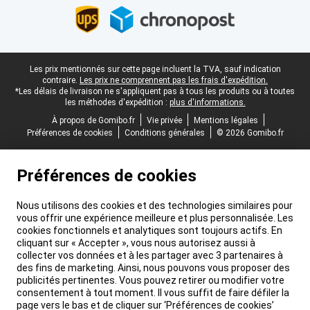
Pied-de-page légal
Les prix mentionnés sur cette page incluent la TVA, sauf indication
contraire.
Les prix ne comprennent pas les frais d'expédition.
*Les délais de livraison ne s'appliquent pas à tous les produits ou à toutes
les méthodes d'expédition :
plus d'informations.
À propos de Gomibo.fr
Vie privée
Mentions légales
Préférences de cookies
Conditions générales
© 2026 Gomibo.fr
Préférences de cookies
Nous utilisons des cookies et des technologies similaires pour
vous offrir une expérience meilleure et plus personnalisée. Les
cookies fonctionnels et analytiques sont toujours actifs. En
cliquant sur « Accepter », vous nous autorisez aussi à
collecter vos données et à les partager avec 3 partenaires à
des fins de marketing. Ainsi, nous pouvons vous proposer des
publicités pertinentes. Vous pouvez retirer ou modifier votre
consentement à tout moment. Il vous suffit de faire défiler la
page vers le bas et de cliquer sur ‘Préférences de cookies’