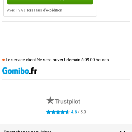
Avec TVA
|
Hors Frais d'expédition
Le service clientèle sera
ouvert demain
à 09.00 heures
M
Avis externes des magasins
4,6
/ 5,0
4.6 étoiles