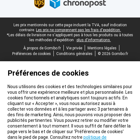
Pied-de-page légal
Les prix mentionnés sur cette page incluent la TVA, sauf indication
contraire.
Les prix ne comprennent pas les frais d'expédition.
*Les délais de livraison ne s'appliquent pas à tous les produits ou à toutes
les méthodes d'expédition :
plus d'informations.
À propos de Gomibo.fr
Vie privée
Mentions légales
Préférences de cookies
Conditions générales
© 2026 Gomibo.fr
Préférences de cookies
Nous utilisons des cookies et des technologies similaires pour
vous offrir une expérience meilleure et plus personnalisée. Les
cookies fonctionnels et analytiques sont toujours actifs. En
cliquant sur « Accepter », vous nous autorisez aussi à
collecter vos données et à les partager avec 3 partenaires à
des fins de marketing. Ainsi, nous pouvons vous proposer des
publicités pertinentes. Vous pouvez retirer ou modifier votre
consentement à tout moment. Il vous suffit de faire défiler la
page vers le bas et de cliquer sur ‘Préférences de cookies’
dans le pied de page. Consultez notre
politique de