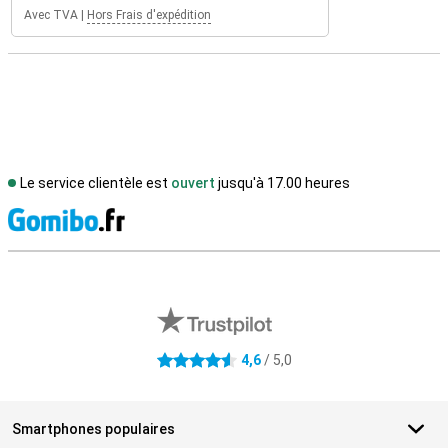
Avec TVA
|
Hors Frais d'expédition
Le service clientèle est
ouvert
jusqu'à 17.00 heures
M
Avis externes des magasins
4,6
/ 5,0
4.6 étoiles
Smartphones populaires