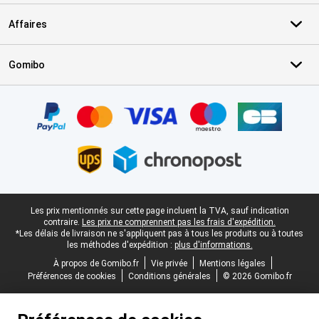
Affaires
Gomibo
Certificats, methodes de paiement, partenaires de services de livr
Pied-de-page légal
Les prix mentionnés sur cette page incluent la TVA, sauf indication
contraire.
Les prix ne comprennent pas les frais d'expédition.
*Les délais de livraison ne s'appliquent pas à tous les produits ou à toutes
les méthodes d'expédition :
plus d'informations.
À propos de Gomibo.fr
Vie privée
Mentions légales
Préférences de cookies
Conditions générales
© 2026 Gomibo.fr