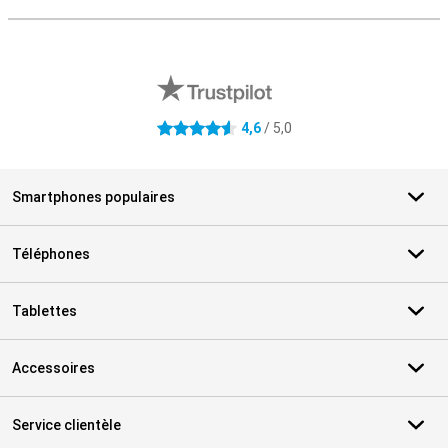
M
Avis externes des magasins
4,6
/ 5,0
4.6 étoiles
Smartphones populaires
Téléphones
Tablettes
Accessoires
Service clientèle