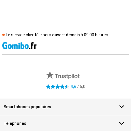
Le service clientèle sera
ouvert demain
à 09.00 heures
M
Avis externes des magasins
4,6
/ 5,0
4.6 étoiles
Smartphones populaires
Téléphones