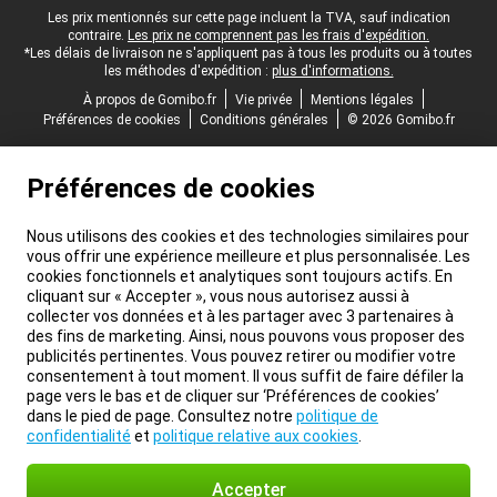
Pied-de-page légal
Les prix mentionnés sur cette page incluent la TVA, sauf indication
contraire.
Les prix ne comprennent pas les frais d'expédition.
*Les délais de livraison ne s'appliquent pas à tous les produits ou à toutes
les méthodes d'expédition :
plus d'informations.
À propos de Gomibo.fr
Vie privée
Mentions légales
Préférences de cookies
Conditions générales
© 2026 Gomibo.fr
Préférences de cookies
Nous utilisons des cookies et des technologies similaires pour
vous offrir une expérience meilleure et plus personnalisée. Les
cookies fonctionnels et analytiques sont toujours actifs. En
cliquant sur « Accepter », vous nous autorisez aussi à
collecter vos données et à les partager avec 3 partenaires à
des fins de marketing. Ainsi, nous pouvons vous proposer des
publicités pertinentes. Vous pouvez retirer ou modifier votre
consentement à tout moment. Il vous suffit de faire défiler la
page vers le bas et de cliquer sur ‘Préférences de cookies’
dans le pied de page. Consultez notre
politique de
confidentialité
et
politique relative aux cookies
.
Accepter