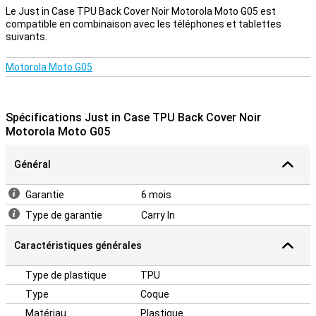
qu'il protège l'arrière et les côtés de votre téléphone contre les
Le Just in Case TPU Back Cover Noir Motorola Moto G05 est
rayures, les bosses et la saleté. Si vous souhaitez protéger la face
compatible en combinaison avec les téléphones et tablettes
avant, utilisez un protecteur d'écran. L'étui est fabriqué en TPU. Il
suivants.
s'agit d'une forme de plastique flexible. Vous pouvez donc
facilement le placer autour de votre téléphone !
Motorola Moto G05
Spécifications Just in Case TPU Back Cover Noir
Motorola Moto G05
Général
Garantie
6 mois
Type de garantie
Carry In
Caractéristiques générales
Type de plastique
TPU
Type
Coque
Matériau
Plastique