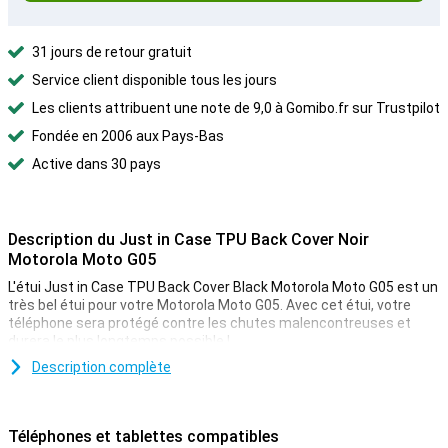
31 jours de retour gratuit
Service client disponible tous les jours
Les clients attribuent une note de 9,0 à Gomibo.fr sur Trustpilot
Fondée en 2006 aux Pays-Bas
Active dans 30 pays
Description du Just in Case TPU Back Cover Noir
Motorola Moto G05
L'étui Just in Case TPU Back Cover Black Motorola Moto G05 est un
très bel étui pour votre Motorola Moto G05. Avec cet étui, votre
téléphone sera protégé contre les chutes malencontreuses et
durera le plus longtemps possible !
Description complète
Un étui robuste à un bon prix
L'étui étant en plastique, il offre une protection optimale à votre
appareil. De plus, les étuis en plastique sont souvent moins chers
Téléphones et tablettes compatibles
que les autres. Cet étui est une couverture arrière, ce qui signifie