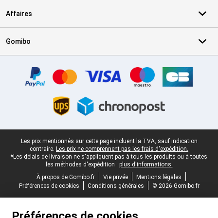
Affaires
Gomibo
Certificats, methodes de paiement, partenaires de services de livr
Pied-de-page légal
Les prix mentionnés sur cette page incluent la TVA, sauf indication
contraire.
Les prix ne comprennent pas les frais d'expédition.
*Les délais de livraison ne s'appliquent pas à tous les produits ou à toutes
les méthodes d'expédition :
plus d'informations.
À propos de Gomibo.fr
Vie privée
Mentions légales
Préférences de cookies
Conditions générales
© 2026 Gomibo.fr
Préférences de cookies