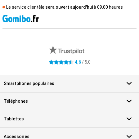
Le service clientèle
sera ouvert aujourd'hui
à 09.00 heures
M
Avis externes des magasins
4,6
/ 5,0
4.6 étoiles
Smartphones populaires
Téléphones
Tablettes
Accessoires