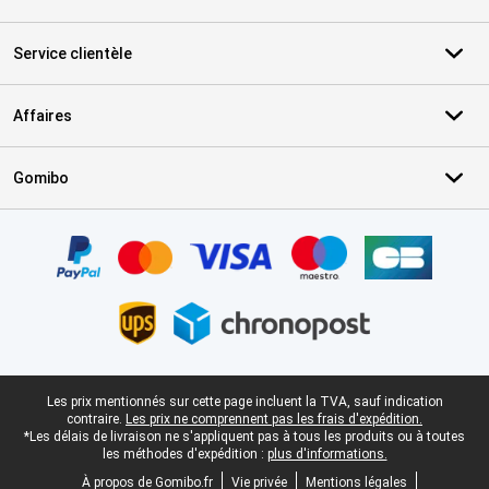
Service clientèle
Affaires
Gomibo
Certificats, methodes de paiement, partenaires de services de livr
Pied-de-page légal
Les prix mentionnés sur cette page incluent la TVA, sauf indication
contraire.
Les prix ne comprennent pas les frais d'expédition.
*Les délais de livraison ne s'appliquent pas à tous les produits ou à toutes
les méthodes d'expédition :
plus d'informations.
À propos de Gomibo.fr
Vie privée
Mentions légales