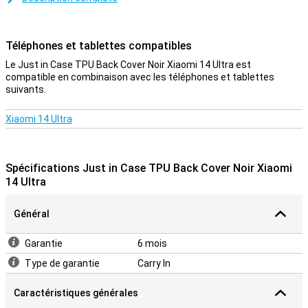
Cet étui de Just in Case est fabriqué en plastique, ce qui le rend
robuste et protège votre téléphone des rayures. Votre Xiaomi 14
Ultra est ainsi protégé de la saleté et des rayures avec style. La
Téléphones et tablettes compatibles
housse est fabriquée en TPU souple et flexible et s'adapte
parfaitement à votre Xiaomi 14 Ultra. Des découpes sont
Le Just in Case TPU Back Cover Noir Xiaomi 14 Ultra est
également prévues pour l'appareil photo, les ports et les boutons,
compatible en combinaison avec les téléphones et tablettes
afin que vous puissiez utiliser toutes les fonctions normalement.
suivants.
Cette coque protège l'arrière et les côtés de votre smartphone des
rayures, des fissures et de la saleté.
Xiaomi 14 Ultra
Spécifications Just in Case TPU Back Cover Noir Xiaomi
14 Ultra
Général
Garantie
6 mois
Type de garantie
Carry In
Caractéristiques générales