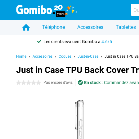
Téléphone
Accessoires
Tablettes
Les clients évaluent Gomibo à
4.6/5
Home
Accessoires
Coques
Just-in-Case
Just in Case TPU Ba
Just in Case TPU Back Cover T
En stock :
Commandez avant 2
0 étoiles
Pas encore d'avis