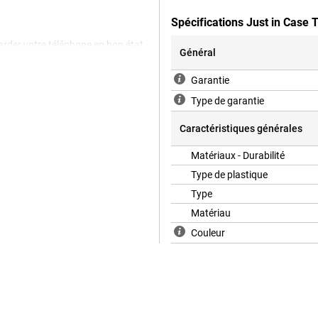
Spécifications Just in Case
garder votre téléphone en bon état
Général
fabriqué à partir de matériaux 100
 étui transparent pour votre Apple
Garantie
Apple iPhone 16 est la coque
Type de garantie
 restera visible pour tous. Comme
reil. De plus, les étuis en
Caractéristiques générales
Matériaux - Durabilité
Type de plastique
Type
Matériau
Couleur