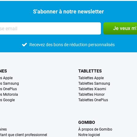
S'abonner à notre newsletter
Je veux m
Recevez des bons de réduction personnalisés
NES
TABLETTES
s Apple
Tablettes Apple
es Samsung
Tablettes Samsung
s OnePlus
Tablettes Xiaomi
s Motorola
Tablettes Honor
s Google
Tablettes OnePlus
GOMIBO
ires
À propos de Gomibo
n tant que client professionnel
Notre logiciel