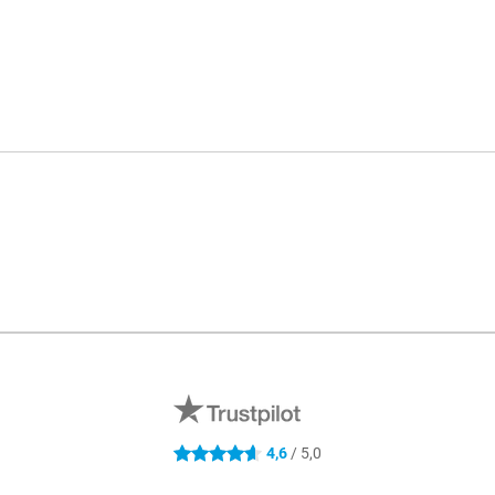
4,6
/ 5,0
4.6 étoiles