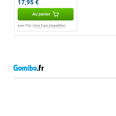
17,95 €
Au panier
Avec TVA
|
Hors Frais d'expédition
Avis externes des magasins