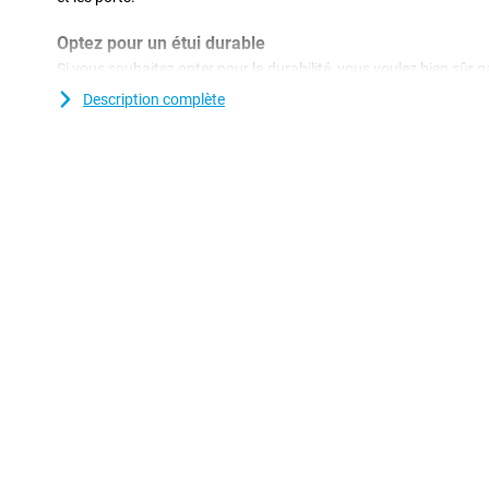
Optez pour un étui durable
Si vous souhaitez opter pour la durabilité, vous voulez bien sûr 
le plus longtemps possible. C'est possible avec cet étui durable, 
Description complète
% recyclés. Vous faites donc deux fois mieux ! Vous cherchez un
iPhone 16 ? La coque Just in Case TPU Back Cover Transparent 
idéale pour vous.
Avec cette coque transparente, le beau design de votre appareil
l'étui est en plastique, il offre une protection optimale à votre appa
plastique sont souvent moins chers que les autres.