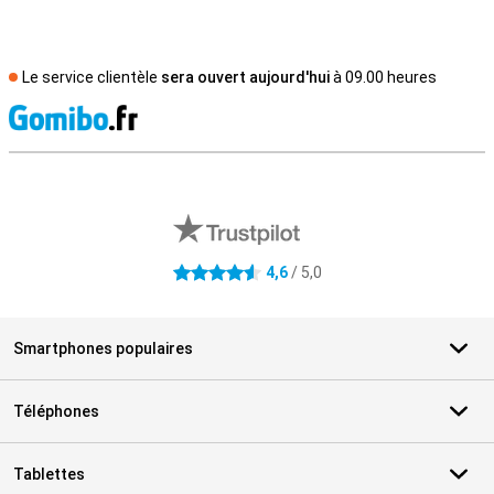
Le service clientèle
sera ouvert aujourd'hui
à 09.00 heures
M
Avis externes des magasins
4,6
/ 5,0
4.6 étoiles
Smartphones populaires
Téléphones
Tablettes