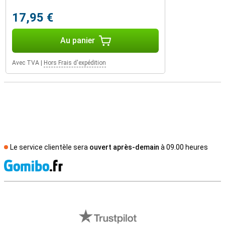
17,95 €
Au panier
Avec TVA
|
Hors Frais d'expédition
Le service clientèle sera
ouvert après-demain
à 09.00 heures
M
Avis externes des magasins