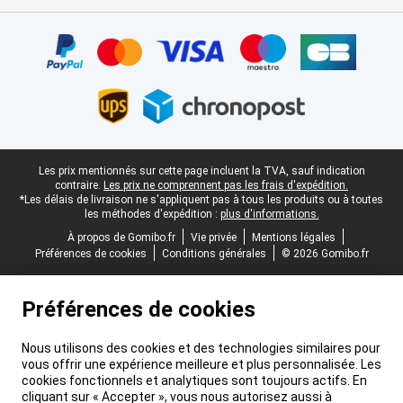
Certificats, methodes de paiement, partenaires de services de livr
Pied-de-page légal
Les prix mentionnés sur cette page incluent la TVA, sauf indication
contraire.
Les prix ne comprennent pas les frais d'expédition.
*Les délais de livraison ne s'appliquent pas à tous les produits ou à toutes
les méthodes d'expédition :
plus d'informations.
À propos de Gomibo.fr
Vie privée
Mentions légales
Préférences de cookies
Conditions générales
© 2026 Gomibo.fr
Préférences de cookies
Nous utilisons des cookies et des technologies similaires pour
vous offrir une expérience meilleure et plus personnalisée. Les
cookies fonctionnels et analytiques sont toujours actifs. En
cliquant sur « Accepter », vous nous autorisez aussi à