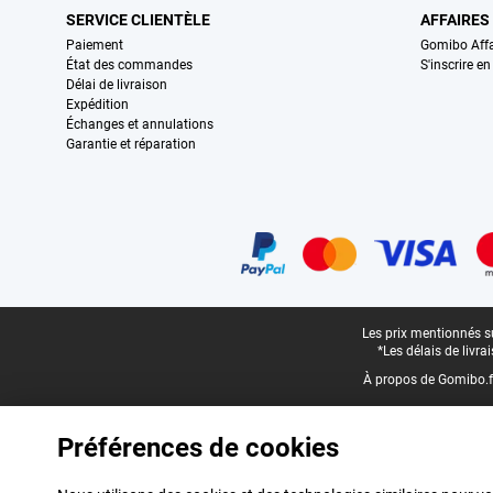
SERVICE CLIENTÈLE
AFFAIRES
Paiement
Gomibo Affa
État des commandes
S'inscrire e
Délai de livraison
Expédition
Échanges et annulations
Garantie et réparation
Certificats, methodes de paiement, partenaires de services de livraiso
Pied-de-page légal
Les prix mentionnés su
*Les délais de livr
À propos de Gomibo.f
Préférences de cookies