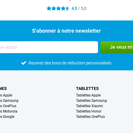
4,5
/ 5,0
4.5 étoiles
S'abonner à notre newsletter
Je veux m
Recevez des bons de réduction personnalisés
NES
TABLETTES
s Apple
Tablettes Apple
es Samsung
Tablettes Samsung
s OnePlus
Tablettes Xiaomi
s Motorola
Tablettes Honor
s Google
Tablettes OnePlus