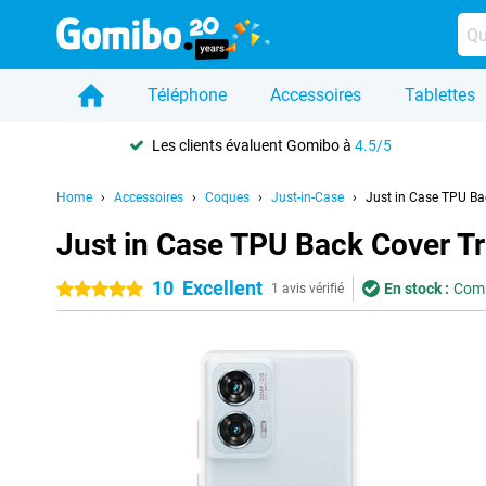
Téléphone
Accessoires
Tablettes
Les clients évaluent Gomibo à
4.5/5
Home
Accessoires
Coques
Just-in-Case
Just in Case TPU Ba
Just in Case TPU Back Cover T
10
Excellent
En stock :
Comm
5 étoiles
1 avis vérifié