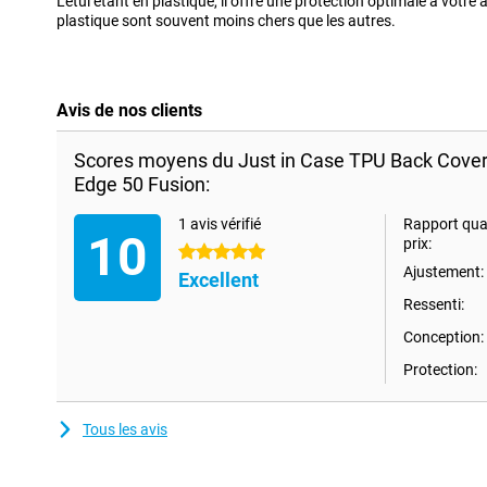
L'étui étant en plastique, il offre une protection optimale à votre a
plastique sont souvent moins chers que les autres.
Avis de nos clients
Scores moyens du Just in Case TPU Back Cover
Edge 50 Fusion:
1 avis vérifié
Rapport qual
10
prix:
5 étoiles
Ajustement:
Excellent
Ressenti:
Conception:
Protection:
Tous les avis