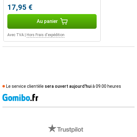
17,95 €
Au panier
Avec TVA
|
Hors Frais d'expédition
Le service clientèle
sera ouvert aujourd'hui
à 09.00 heures
M
Avis externes des magasins