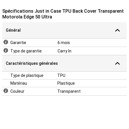
Un étui solide à un bon prix
L'étui étant en plastique, il offre une protection optimale à votre
Spécifications Just in Case TPU Back Cover Transparent
appareil. De plus, les étuis en plastique sont souvent moins chers
Motorola Edge 50 Ultra
que les autres.
Général
Garantie
6 mois
Type de garantie
Carry In
Caractéristiques générales
Type de plastique
TPU
Matériau
Plastique
Couleur
Transparent