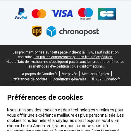
Certificats, methodes de paiement, partenaires de services de livr
Pied-de-page légal
Les prix mentionnés sur cette page incluent la TVA, sauf indication
contraire.
Les prix ne comprennent pas les frais d'expédition.
*Les délais de livraison ne s'appliquent pas à tous les produits ou à toutes
les méthodes d'expédition :
plus d'informations.
À propos de Gomibo.fr
Vie privée
Mentions légales
Préférences de cookies
Conditions générales
© 2026 Gomibo.fr
Préférences de cookies
Nous utilisons des cookies et des technologies similaires pour
vous offrir une expérience meilleure et plus personnalisée. Les
cookies fonctionnels et analytiques sont toujours actifs. En
cliquant sur « Accepter », vous nous autorisez aussi à