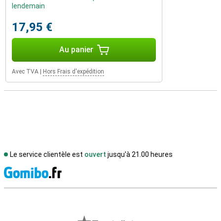
lendemain
17,95 €
Au panier
Avec TVA
|
Hors Frais d'expédition
Le service clientèle est
ouvert
jusqu'à 21.00 heures
M
Avis externes des magasins