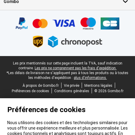
Gomibo
Certificats, methodes de paiement, partenaires de services de livr
Pied-de-page légal
Les prix mentionnés sur cette page incluent la TVA, sauf indication
contraire.
Les prix ne comprennent pas les frais d'expédition.
*Les délais de livraison ne s'appliquent pas à tous les produits ou à toutes
les méthodes d'expédition :
plus d'informations.
À propos de Gomibo.fr
Vie privée
Mentions légales
Préférences de cookies
Conditions générales
© 2026 Gomibo.fr
Préférences de cookies
Nous utilisons des cookies et des technologies similaires pour
vous offrir une expérience meilleure et plus personnalisée. Les
cookies fonctionnels et analytiques sont toujours actifs. En