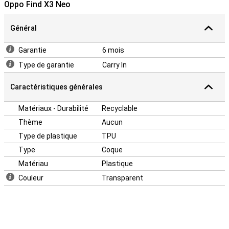
gâchée par un étui. Choisissez donc cet étui transparent et
Oppo Find X3 Neo
continuez à voir la couleur de votre appareil.
Général
Garantie
6 mois
Type de garantie
Carry In
Caractéristiques générales
Matériaux - Durabilité
Recyclable
Thème
Aucun
Type de plastique
TPU
Type
Coque
Matériau
Plastique
Couleur
Transparent