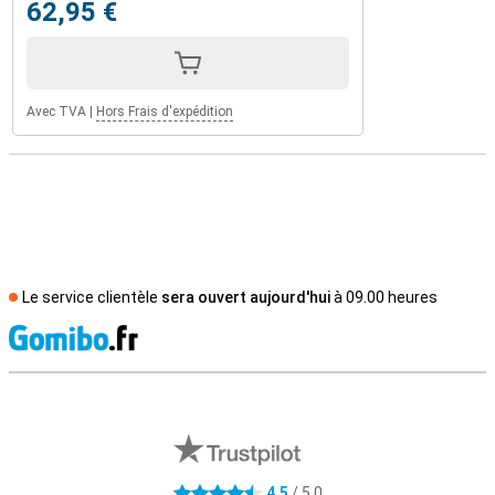
62,95 €
Avec TVA
|
Hors Frais d'expédition
Le service clientèle
sera ouvert aujourd'hui
à 09.00 heures
M
Avis externes des magasins
4,5
/ 5,0
4.5 étoiles