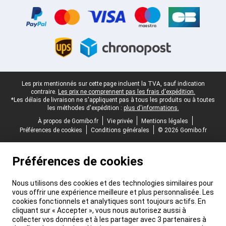
Pied-de-page légal
Les prix mentionnés sur cette page incluent la TVA, sauf indication
contraire.
Les prix ne comprennent pas les frais d'expédition.
*Les délais de livraison ne s'appliquent pas à tous les produits ou à toutes
les méthodes d'expédition :
plus d'informations.
À propos de Gomibo.fr
Vie privée
Mentions légales
Préférences de cookies
Conditions générales
© 2026 Gomibo.fr
Préférences de cookies
Nous utilisons des cookies et des technologies similaires pour
vous offrir une expérience meilleure et plus personnalisée. Les
cookies fonctionnels et analytiques sont toujours actifs. En
cliquant sur « Accepter », vous nous autorisez aussi à
collecter vos données et à les partager avec 3 partenaires à