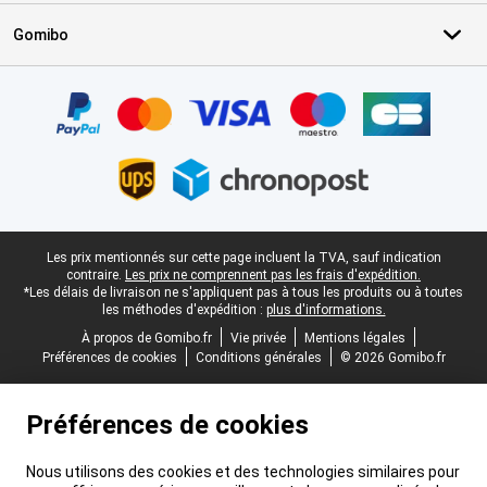
Gomibo
Certificats, methodes de paiement, partenaires de services de livr
Pied-de-page légal
Les prix mentionnés sur cette page incluent la TVA, sauf indication
contraire.
Les prix ne comprennent pas les frais d'expédition.
*Les délais de livraison ne s'appliquent pas à tous les produits ou à toutes
les méthodes d'expédition :
plus d'informations.
À propos de Gomibo.fr
Vie privée
Mentions légales
Préférences de cookies
Conditions générales
© 2026 Gomibo.fr
Préférences de cookies
Nous utilisons des cookies et des technologies similaires pour