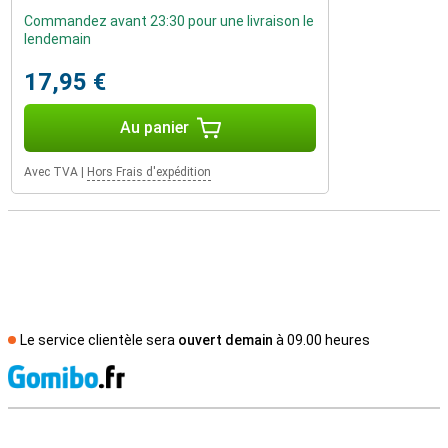
Commandez avant 23:30 pour une livraison le
lendemain
17,95 €
Au panier
Avec TVA
|
Hors Frais d'expédition
Le service clientèle sera
ouvert demain
à 09.00 heures
M
Avis externes des magasins