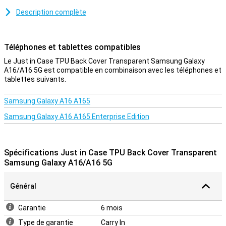
téléphone.
Description complète
Cette couverture est en TPU.Il s'agit d'une forme flexible de
plastique et assure une bonne protection de votre smartphone.De
cette façon, les chances de dégâts, comme les rayures,
Téléphones et tablettes compatibles
deviennent plus petites et vous gardez votre téléphone beau plus
longtemps.
Le Just in Case TPU Back Cover Transparent Samsung Galaxy
A16/A16 5G est compatible en combinaison avec les téléphones et
Protection et transparence
tablettes suivants.
Protection et transparence, cette affaire offre les deux.Cela
protège contre les dommages les plus courants.Tomber, bosses
Samsung Galaxy A16 A165
et rayures.Parce que le boîtier est transparent, vous pouvez
Samsung Galaxy A16 A165 Enterprise Edition
toujours profiter de la conception de votre téléphone.Le plastique
est un matériau très robuste, ce qui le rend extrêmement adapté
aux couvertures.C'est pourquoi cette affaire de juste au cas où
protège très bien votre Samsung Galaxy A16/A16 5G contre les
Spécifications Just in Case TPU Back Cover Transparent
rayures et les bosses.
Samsung Galaxy A16/A16 5G
Général
Garantie
6 mois
Type de garantie
Carry In