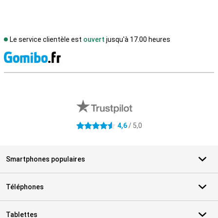
Le service clientèle est
ouvert
jusqu'à 17.00 heures
M
Avis externes des magasins
4,6
/ 5,0
4.6 étoiles
Smartphones populaires
Téléphones
Tablettes