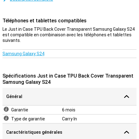
plastique et assure une bonne protection de votre smartphone.De
cette façon, les chances de dégâts, comme les rayures,
deviennent plus petites et vous gardez votre téléphone beau plus
Téléphones et tablettes compatibles
longtemps.
Le Just in Case TPU Back Cover Transparent Samsung Galaxy S24
Protection et transparence
est compatible en combinaison avec les téléphones et tablettes
suivants.
Protection et transparence, cette affaire offre les deux.Cela
protège contre les dommages les plus courants.Tomber, bosses
et rayures.Parce que le boîtier est transparent, vous pouvez
Samsung Galaxy S24
toujours profiter de la conception de votre téléphone.Le plastique
est un matériau très robuste, ce qui le rend extrêmement adapté
aux couvertures.C'est pourquoi cette affaire de juste au cas où
protège très bien votre Samsung Galaxy S24 contre les rayures et
Spécifications Just in Case TPU Back Cover Transparent
les bosses.
Samsung Galaxy S24
Général
Garantie
6 mois
Type de garantie
Carry In
Caractéristiques générales