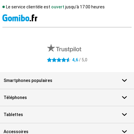
Le service clientèle est
ouvert
jusqu'à 17.00 heures
M
Avis externes des magasins
4,6
/ 5,0
4.6 étoiles
Smartphones populaires
Téléphones
Tablettes
Accessoires