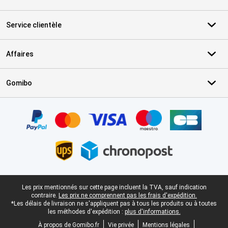
Service clientèle
Affaires
Gomibo
Certificats, methodes de paiement, partenaires de services de livr
Pied-de-page légal
Les prix mentionnés sur cette page incluent la TVA, sauf indication
contraire.
Les prix ne comprennent pas les frais d'expédition.
*Les délais de livraison ne s'appliquent pas à tous les produits ou à toutes
les méthodes d'expédition :
plus d'informations.
À propos de Gomibo.fr
Vie privée
Mentions légales