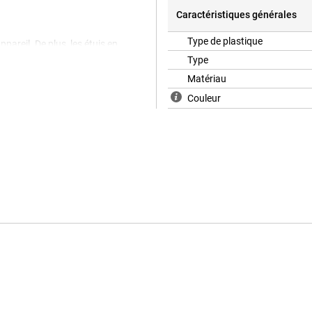
Caractéristiques générales
Type de plastique
ppareil. De plus, les étuis en
verture arrière, vous couvrez
Type
 de rayures et de bosses sur votre
Matériau
i Redmi Note 14 Pro est fabriqué
rfaitement à votre appareil. De
Couleur
es objets pointus, la saleté, la