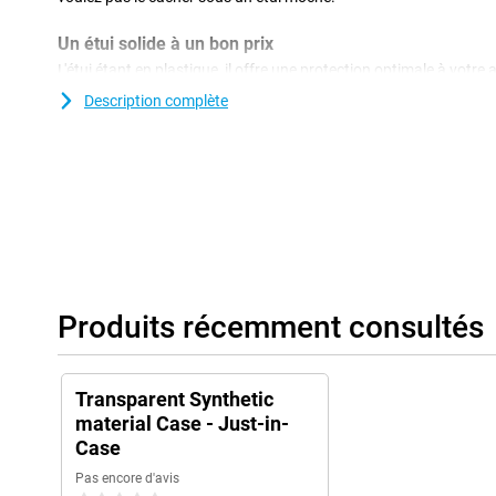
Un étui solide à un bon prix
L'étui étant en plastique, il offre une protection optimale à votre a
plastique sont souvent moins chers que les autres. Avec une cou
Description complète
l'arrière et les côtés de votre téléphone, ce qui réduit les risques
appareil ! L'étui Just in Case TPU Back Cover Transparent Xiaom
en TPU souple et flexible. Grâce à ce matériau, l'étui s'adapte pa
plus, cet étui TPU prévient les rayures et les bosses causées par d
poussière et les chutes.
Produits récemment consultés
Transparent Synthetic
material Case - Just-in-
Case
Pas encore d'avis