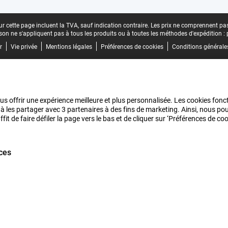
r cette page incluent la TVA, sauf indication contraire.
Les prix ne comprennent pas 
aison ne s'appliquent pas à tous les produits ou à toutes les méthodes d'expédition :
r
Vie privée
Mentions légales
Préférences de cookies
Conditions générale
us offrir une expérience meilleure et plus personnalisée. Les cookies fonct
 à les partager avec 3 partenaires à des fins de marketing. Ainsi, nous 
it de faire défiler la page vers le bas et de cliquer sur ‘Préférences de c
ces