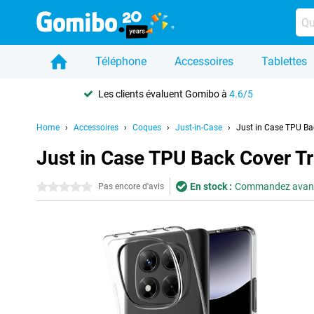
Téléphone
Accessoires
Tablettes
Les clients évaluent Gomibo à
4.6/5
Home
Accessoires
Coques
Just-in-Case
Just in Case TPU Ba
Just in Case TPU Back Cover T
En stock :
Commandez avant 2
0 étoiles
Pas encore d'avis