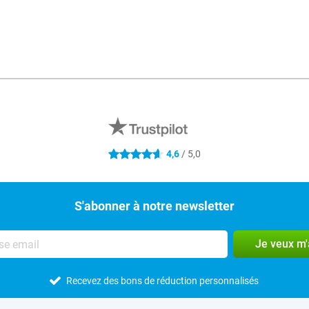
Mé
4,6
/ 5,0
4.6 étoiles
S'abonner à notre newsletter
Je veux m
Recevez des bons de réduction personnalisés