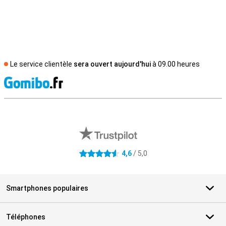
Le service clientèle
sera ouvert aujourd'hui
à 09.00 heures
M
Avis externes des magasins
4,6
/ 5,0
4.6 étoiles
Smartphones populaires
Téléphones