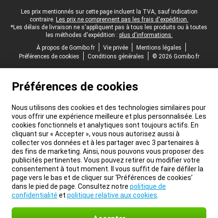
Pied-de-page légal
Les prix mentionnés sur cette page incluent la TVA, sauf indication
contraire.
Les prix ne comprennent pas les frais d'expédition.
*Les délais de livraison ne s'appliquent pas à tous les produits ou à toutes
les méthodes d'expédition :
plus d'informations.
À propos de Gomibo.fr
Vie privée
Mentions légales
Préférences de cookies
Conditions générales
© 2026 Gomibo.fr
Préférences de cookies
Nous utilisons des cookies et des technologies similaires pour
vous offrir une expérience meilleure et plus personnalisée. Les
cookies fonctionnels et analytiques sont toujours actifs. En
cliquant sur « Accepter », vous nous autorisez aussi à
collecter vos données et à les partager avec 3 partenaires à
des fins de marketing. Ainsi, nous pouvons vous proposer des
publicités pertinentes. Vous pouvez retirer ou modifier votre
consentement à tout moment. Il vous suffit de faire défiler la
page vers le bas et de cliquer sur ‘Préférences de cookies’
dans le pied de page. Consultez notre
politique de
confidentialité
et
politique relative aux cookies
.