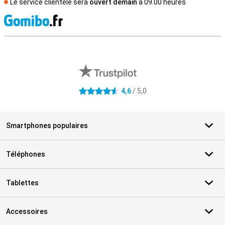
Le service clientèle sera
ouvert demain
à 09.00 heures
M
Avis externes des magasins
4,6
/ 5,0
4.6 étoiles
Smartphones populaires
Téléphones
Tablettes
Accessoires