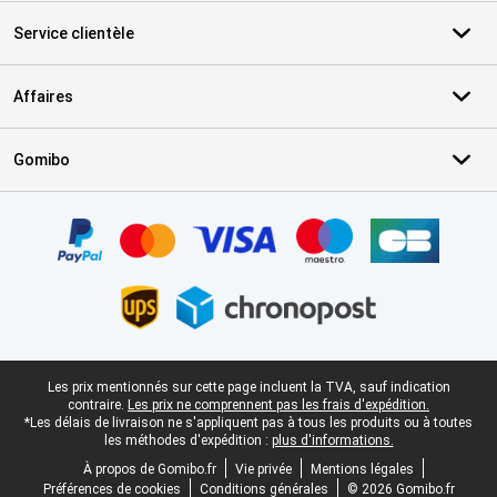
Service clientèle
Affaires
Gomibo
Certificats, methodes de paiement, partenaires de services de livr
Pied-de-page légal
Les prix mentionnés sur cette page incluent la TVA, sauf indication
contraire.
Les prix ne comprennent pas les frais d'expédition.
*Les délais de livraison ne s'appliquent pas à tous les produits ou à toutes
les méthodes d'expédition :
plus d'informations.
À propos de Gomibo.fr
Vie privée
Mentions légales
Préférences de cookies
Conditions générales
© 2026 Gomibo.fr