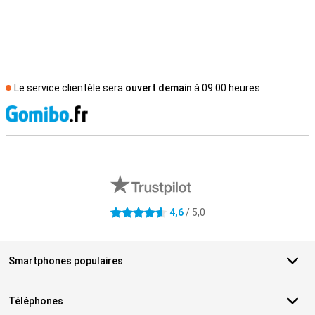
Le service clientèle sera
ouvert demain
à 09.00 heures
M
Avis externes des magasins
4,6
/ 5,0
4.6 étoiles
Smartphones populaires
Téléphones