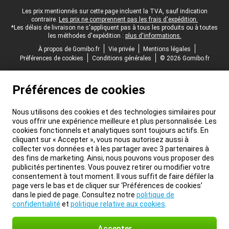
Pied-de-page légal
Les prix mentionnés sur cette page incluent la TVA, sauf indication
contraire.
Les prix ne comprennent pas les frais d'expédition.
*Les délais de livraison ne s'appliquent pas à tous les produits ou à toutes
les méthodes d'expédition :
plus d'informations.
À propos de Gomibo.fr
Vie privée
Mentions légales
Préférences de cookies
Conditions générales
© 2026 Gomibo.fr
Préférences de cookies
Nous utilisons des cookies et des technologies similaires pour
vous offrir une expérience meilleure et plus personnalisée. Les
cookies fonctionnels et analytiques sont toujours actifs. En
cliquant sur « Accepter », vous nous autorisez aussi à
collecter vos données et à les partager avec 3 partenaires à
des fins de marketing. Ainsi, nous pouvons vous proposer des
publicités pertinentes. Vous pouvez retirer ou modifier votre
consentement à tout moment. Il vous suffit de faire défiler la
page vers le bas et de cliquer sur ‘Préférences de cookies’
dans le pied de page. Consultez notre
politique de
confidentialité
et
politique relative aux cookies
.
Accepter