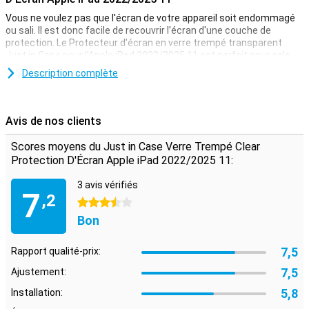
Vous ne voulez pas que l'écran de votre appareil soit endommagé
ou sali. Il est donc facile de recouvrir l'écran d'une couche de
protection. Le Protecteur d'écran en verre trempé transparent
Just in Case pour l'Apple iPad 2022/2025 11 est parfait pour cela.
Protégez toujours correctement votre écran. Achetez un
Description complète
protecteur d'écran transparent pour éviter de rayer votre appareil.
Extra fort
Avis de nos clients
Fabriqué en verre trempé, ce protège-écran est idéal si vous
souhaitez offrir à l'écran de votre Apple iPad 2022/2025 11 une
Scores moyens du Just in Case Verre Trempé Clear
protection optimale contre la saleté et les rayures.
Protection D'Écran Apple iPad 2022/2025 11:
3 avis vérifiés
7
,2
3.5 étoiles
Bon
7,5
Rapport qualité-prix:
7,5
Ajustement:
5,8
Installation: