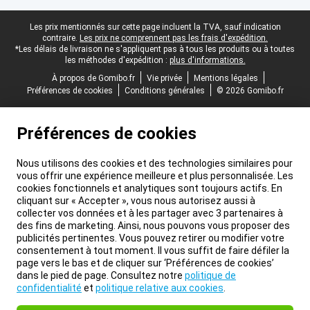
Pied-de-page légal
Les prix mentionnés sur cette page incluent la TVA, sauf indication
contraire.
Les prix ne comprennent pas les frais d'expédition.
*Les délais de livraison ne s'appliquent pas à tous les produits ou à toutes
les méthodes d'expédition :
plus d'informations.
À propos de Gomibo.fr
Vie privée
Mentions légales
Préférences de cookies
Conditions générales
© 2026 Gomibo.fr
Préférences de cookies
Nous utilisons des cookies et des technologies similaires pour
vous offrir une expérience meilleure et plus personnalisée. Les
cookies fonctionnels et analytiques sont toujours actifs. En
cliquant sur « Accepter », vous nous autorisez aussi à
collecter vos données et à les partager avec 3 partenaires à
des fins de marketing. Ainsi, nous pouvons vous proposer des
publicités pertinentes. Vous pouvez retirer ou modifier votre
consentement à tout moment. Il vous suffit de faire défiler la
page vers le bas et de cliquer sur ‘Préférences de cookies’
dans le pied de page. Consultez notre
politique de
confidentialité
et
politique relative aux cookies
.