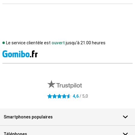
Le service clientèle est
ouvert
jusqu'à 21.00 heures
M
Avis externes des magasins
4,6
/ 5,0
4.6 étoiles
Smartphones populaires
Téléphones