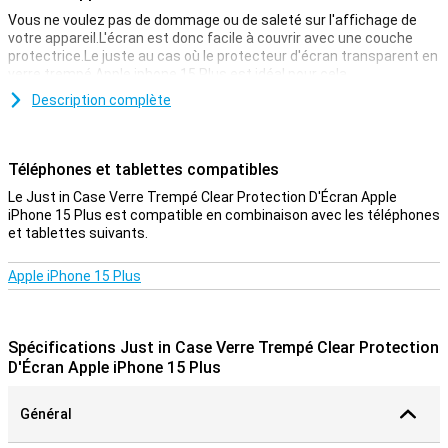
Vous ne voulez pas de dommage ou de saleté sur l'affichage de
votre appareil.L'écran est donc facile à couvrir avec une couche
protectrice.Le juste au cas où le protecteur d'écran transparent en
verre trempé Apple iphone 15 Plus est idéal pour cela.
Grâce à ce protecteur d'écran, qui est en verre trempé, votre Apple
Description complète
iPhone 15 Plus est bien protégé contre la saleté et les
rayures.Vous pouvez facilement appliquer cette plaque de verre et
éviter d'endommager votre écran.
Téléphones et tablettes compatibles
couche protectrice qui n'est pas sur le chemin
Le Just in Case Verre Trempé Clear Protection D'Écran Apple
iPhone 15 Plus est compatible en combinaison avec les téléphones
Vous recherchez une protection pour l'affichage de votre iPhone
et tablettes suivants.
15 Plus d'Apple?Ensuite, ce protecteur d'écran clair est une bonne
option.La couche de protection ne gêne pas et offre une protection
contre la saleté, la poussière et les objets tranchants.De cette
Apple iPhone 15 Plus
façon, vous empêchez les rayures à l'écran.
Spécifications Just in Case Verre Trempé Clear Protection
D'Écran Apple iPhone 15 Plus
Général