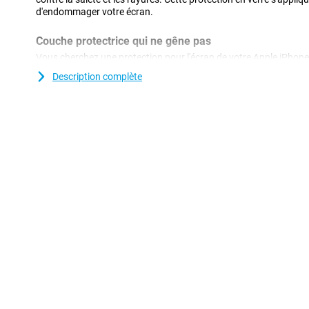
d'endommager votre écran.
Couche protectrice qui ne gêne pas
Vous cherchez une protection pour l'écran de votre Apple iPhone
transparent est une bonne option. La couche de protection ne gê
Description complète
contre la saleté, la poussière et les objets pointus. Vous évitez ain