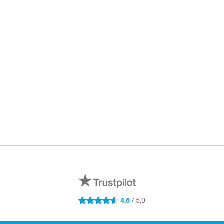
4,6
/ 5,0
4.6 étoiles