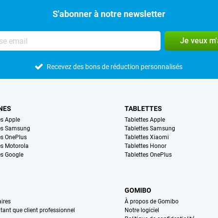
S'abonner à notre newsletter
Je veux m
Recevez des bons de réduction personnalisés
NES
TABLETTES
s Apple
Tablettes Apple
es Samsung
Tablettes Samsung
s OnePlus
Tablettes Xiaomi
s Motorola
Tablettes Honor
s Google
Tablettes OnePlus
GOMIBO
ires
À propos de Gomibo
n tant que client professionnel
Notre logiciel