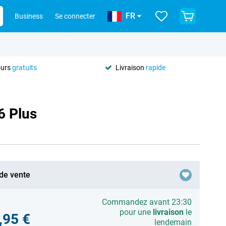
FR
Business
Se connecter
ours
gratuits
Livraison
rapide
6 Plus
 de vente
Commandez avant 23:30
pour une
livraison
le
,95 €
lendemain