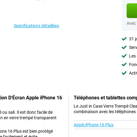
Avec
Spécifications détaillées
31 j
Serv
Les 
Fon
Acti
tion D'Écran Apple iPhone 16
Téléphones et tablettes com
Le Just in Case Verre Trempé Clea
combinaison avec les téléphones e
u sali. Il est donc facile de
ran en verre trempé transparent
Apple iPhone 16 Plus
hone 16 Plus est bien protégé
e facilement et évite