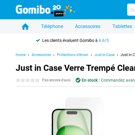
Téléphone
Accessoires
Tablettes
Les clients évaluent Gomibo à
4.6/5
Home
Accessoires
Protections d'écran
Just-in-Case
Just in 
Just in Case Verre Trempé Clea
En stock :
Commandez avant 2
0 étoiles
Pas encore d'avis