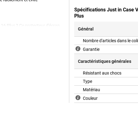
Spécifications Just in Case 
Plus
 16 Plus ? Ce protecteur d'écran
Général
ne pas et offre une protection
si les rayures sur l'écran.
Nombre d'articles dans le col
Garantie
Caractéristiques générales
Résistant aux chocs
Type
Matériau
Couleur