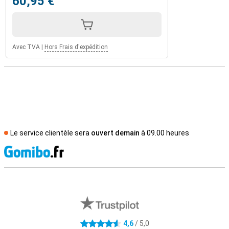
60,95 €
Avec TVA
|
Hors Frais d'expédition
Le service clientèle sera
ouvert demain
à 09.00 heures
M
Avis externes des magasins
4,6
/ 5,0
4.6 étoiles