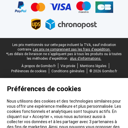
Pied-de-page légal
Les prix mentionnés sur cette page incluent la TVA, sauf indication
contraire.
Les prix ne comprennent pas les frais d'expédition.
*Les délais de livraison ne s'appliquent pas à tous les produits ou à toutes
les méthodes d'expédition :
plus d'informations.
À propos de Gomibo.fr
Vie privée
Mentions légales
Préférences de cookies
Conditions générales
© 2026 Gomibo.fr
Préférences de cookies
Nous utilisons des cookies et des technologies similaires pour
vous offrir une expérience meilleure et plus personnalisée. Les
cookies fonctionnels et analytiques sont toujours actifs. En
cliquant sur « Accepter », vous nous autorisez aussi à
collecter vos données et à les partager avec 3 partenaires à
des fins de marketing. Ainsi, nous pouvons vous proposer des