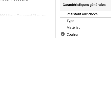
Caractéristiques générales
Résistant aux chocs
200 Lite de Tempered Glass est
 optimale contre les dommages
Type
rre est presque invisible sur votre
Matériau
Couleur