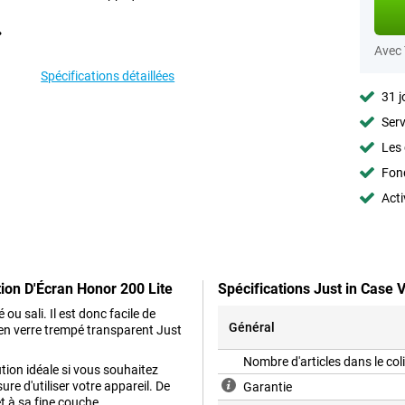
Avec
Spécifications détaillées
31 j
Serv
Les 
Fon
Acti
tion D'Écran Honor 200 Lite
Spécifications Just in Case 
u sali. Il est donc facile de
Général
 en verre trempé transparent Just
Nombre d'articles dans le col
ution idéale si vous souhaitez
e d'utiliser votre appareil. De
Garantie
et à sa fine couche.