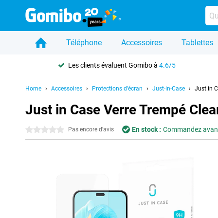
Téléphone
Accessoires
Tablettes
Les clients évaluent Gomibo à
4.6/5
Home
Accessoires
Protections d'écran
Just-in-Case
Just in 
Just in Case Verre Trempé Clea
En stock :
Commandez avant 2
0 étoiles
Pas encore d'avis