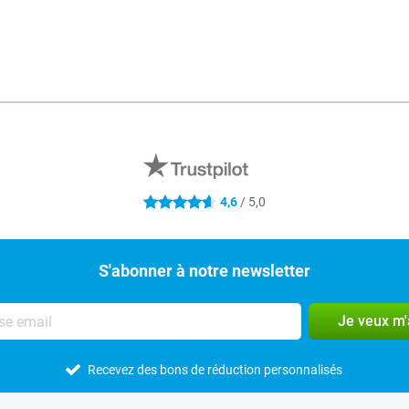
4,6
/ 5,0
4.6 étoiles
S'abonner à notre newsletter
Je veux m
Recevez des bons de réduction personnalisés