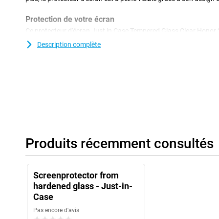
Protection de votre écran
Ce protecteur d'écran Just in Case Tempered Glass Clear Honor 
une fine couche de verre qui offre à votre écran une protection
Description complète
causés par les chutes sur votre écran ! En outre, le panneau de ve
écran.
Produits récemment consultés
Screenprotector from
hardened glass - Just-in-
Case
Pas encore d'avis